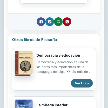
Otros libros de Filosofía
Democracia y educación
Democracia y educación es una de
las obras más importantes de la
pedagogía del siglo XX. Su edición es
especialmente oportuna como un
recurso para evitar que una filosofía
Ver Libro
y un concepto tan valiosos como
"democracia" puedan llegar a
convertirse en fórmula vacía, en
simple eslogan propagandístico.
La mirada interior
John DEWEY pone de manifiesto las