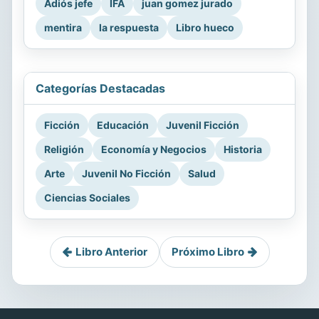
Adiós jefe
IFA
juan gomez jurado
mentira
la respuesta
Libro hueco
Categorías Destacadas
Ficción
Educación
Juvenil Ficción
Religión
Economía y Negocios
Historia
Arte
Juvenil No Ficción
Salud
Ciencias Sociales
Libro Anterior
Próximo Libro