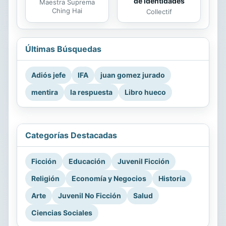
de identidades
Maestra Suprema
Ching Hai
Collectif
Últimas Búsquedas
Adiós jefe
IFA
juan gomez jurado
mentira
la respuesta
Libro hueco
Categorías Destacadas
Ficción
Educación
Juvenil Ficción
Religión
Economía y Negocios
Historia
Arte
Juvenil No Ficción
Salud
Ciencias Sociales