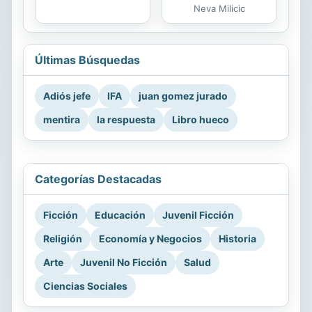
Neva Milicic
Últimas Búsquedas
Adiós jefe
IFA
juan gomez jurado
mentira
la respuesta
Libro hueco
Categorías Destacadas
Ficción
Educación
Juvenil Ficción
Religión
Economía y Negocios
Historia
Arte
Juvenil No Ficción
Salud
Ciencias Sociales