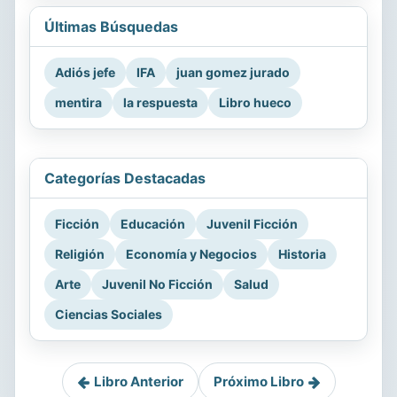
Últimas Búsquedas
Adiós jefe
IFA
juan gomez jurado
mentira
la respuesta
Libro hueco
Categorías Destacadas
Ficción
Educación
Juvenil Ficción
Religión
Economía y Negocios
Historia
Arte
Juvenil No Ficción
Salud
Ciencias Sociales
Libro Anterior
Próximo Libro