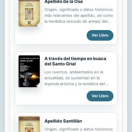
Apellido de la Osa
Origen, significado y datos históricos
más relevantes del apellido, así como
la heráldica (escudo de armas) del
linaje. Para la documentación y
edición de todas nuestras láminas
Ver Libro
nos regimos por un estricto
protocolo cuya finalidad es la de
garantizar la veracidad y utilidad de la
información. Incluye descripción y
A través del tiempo en busca
simbolismo de los principales
del Santo Grial
esmaltes, metales y piezas
Los cuentos, ambientados en la
heráldicas.
actualidad, se sustentan en la
leyenda artúrica y la temática del
símbolo del Santo Grial. Narrados por
seis autores, presentan diferentes
Ver Libro
estilos literarios y géneros diversos,
como policíaco, sentimental,
metafísico, irónico, psicológico,
histórico, esotérico, los relatos
Apellido Santillán
muestran una amplia variedad de
Origen, significado y datos históricos
situaciones y personajes muy