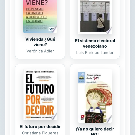
escoger correctamente la traduccion
mas adecuada en cada contexto y en
cada situacion. Ademas, como los
usos de una lengua solo se apren-
den...
Vivienda ¿Qué
El sistema electoral
viene?
venezolano
Verónica Adler
Luis Enrique Lander
El futuro por decidir
¡Ya no quiero decir
Christiana Figueres
NO!