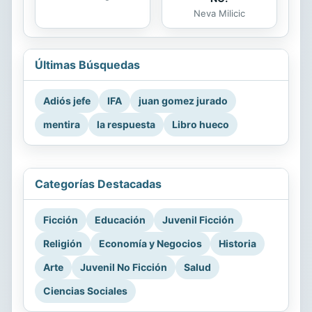
Neva Milicic
Últimas Búsquedas
Adiós jefe
IFA
juan gomez jurado
mentira
la respuesta
Libro hueco
Categorías Destacadas
Ficción
Educación
Juvenil Ficción
Religión
Economía y Negocios
Historia
Arte
Juvenil No Ficción
Salud
Ciencias Sociales