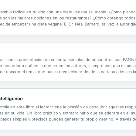
 cambio radical en tu vida con una dieta vegana saludable. ¿Cómo plan
s son las mejores opciones en los restaurantes? ¿Cómo obtengo todos 
cide empezar una dieta vegana. El Dr. Neal Barnard, tal vez la autorid
 en cuenta en este kit de supervivencia para el vegano novato: un libro
 ver con la presentación de sesenta ejemplos de encuentros con FANIs
o posterior a qué es lo que creen los autores, siempre con una mirada crí
e encarar el tema, que busca revolucionar desde la parte académica l
ntelligence
olla en este libro el lector tiene la ocasión de descubrir aquellas resp
s en su vida. Un libro práctico y extraordinario que se adentra en el m
e pasos simples y precisos puedes generar tu propio destino. A través 
preguntar, negociar o construir en tu vida y la de quienes sean cercanos