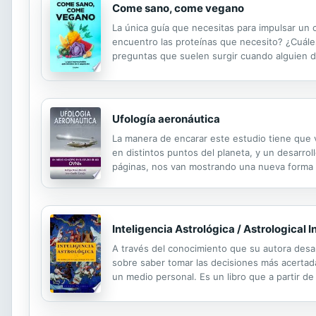
Come sano, come vegano
La única guía que necesitas para impulsar un
encuentro las proteínas que necesito? ¿Cuále
preguntas que suelen surgir cuando alguien de
veganismo, recoge todo lo que necesitas tener
Ufología aeronáutica
La manera de encarar este estudio tiene que
en distintos puntos del planeta, y un desarroll
páginas, nos van mostrando una nueva forma d
que seguramente traerá polémicas.
Inteligencia Astrológica / Astrological I
A través del conocimiento que su autora desarr
sobre saber tomar las decisiones más acertada
un medio personal. Es un libro que a partir d
decisiones que definen ciertas situaciones al 