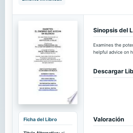
Sinopsis del L
Examines the poten
helpful advice on h
Descargar Li
Valoración
Ficha del Libro
Titulo Alternativo:
el