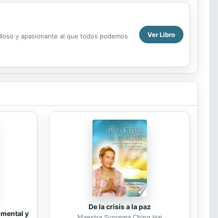
Ver Libro
illoso y apasionante al que todos podemos
De la crisis a la paz
 mental y
Maestra Suprema Ching Hai