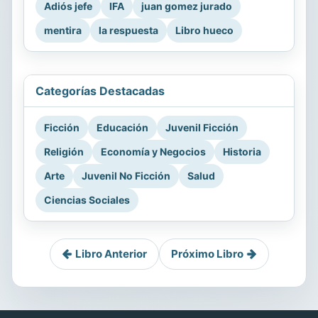
Adiós jefe
IFA
juan gomez jurado
mentira
la respuesta
Libro hueco
Categorías Destacadas
Ficción
Educación
Juvenil Ficción
Religión
Economía y Negocios
Historia
Arte
Juvenil No Ficción
Salud
Ciencias Sociales
Libro Anterior
Próximo Libro