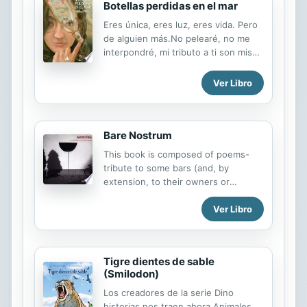
Botellas perdidas en el mar
Eres única, eres luz, eres vida. Pero
de alguien más.No pelearé, no me
interpondré, mi tributo a ti son mis
escritos, mis poemas, estarás por
siempre junto a mí, te llevaré
Ver Libro
conmigo hasta el último de mis
días.No eres el amor de mi vida, pero
sin duda siempre serás la mujer de
mis sueños.
Bare Nostrum
This book is composed of poems-
tribute to some bars (and, by
extension, to their owners or
regents, some of those bars have
Ver Libro
already disappeared, others have
changed owners or regents and
others remain) that they have
supported for 29 years with their
Tigre dientes de sable
obols.
(Smilodon)
Los creadores de la serie Dino
historias nos traen ahora Animales