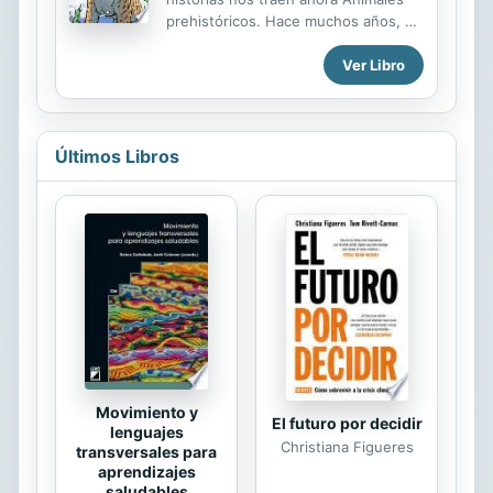
prehistóricos. Hace muchos años, en
América rondaba un vicioso
Ver Libro
depredador: el tigre dientes de
sable. En formato de cómic, este
libro sigue los pasos de un dientes
de sable macho que ha sido
desterrado de su manada. Desde
Últimos Libros
cómo eran las dinámicas de las
manadas y como sobrevivían los
exiliados, Dientes de sable muestra
cómo podría haber sido la vida de
estos grandes y pesados
depredadores extintos.
Movimiento y
El futuro por decidir
lenguajes
Christiana Figueres
transversales para
aprendizajes
saludables