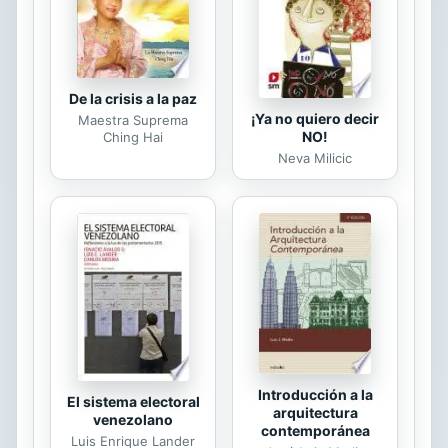
diferentes energías que enfrentará
mientras se eleva...
De la crisis a la paz
¡Ya no quiero decir
Maestra Suprema
NO!
Ching Hai
Neva Milicic
Introducción a la
El sistema electoral
arquitectura
venezolano
contemporánea
Luis Enrique Lander