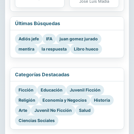
José Luis Madia
Últimas Búsquedas
Adiós jefe
IFA
juan gomez jurado
mentira
la respuesta
Libro hueco
Categorías Destacadas
Ficción
Educación
Juvenil Ficción
Religión
Economía y Negocios
Historia
Arte
Juvenil No Ficción
Salud
Ciencias Sociales