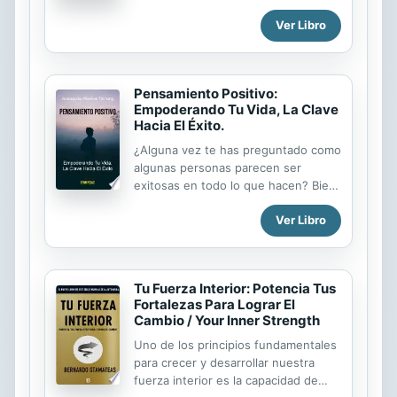
grandes historias, libros juveniles,
descubres y conoces, debes saber
Ver Libro
amor, aventura, placer, dinero,
otra cosa: Tus virtudes pueden
felicidad, Dios, ficción, cuentos
convertirse en tu mayor enemigo.
cortos,...
Mucha gente ve claramente c
Pensamiento Positivo:
Empoderando Tu Vida, La Clave
Hacia El Éxito.
¿Alguna vez te has preguntado como
algunas personas parecen ser
exitosas en todo lo que hacen? Bien,
queremos mostrarte cómo puedes
Ver Libro
aprovechar un poco de ese éxito
para ti mismo. Conviértete en alguien
más exitoso de lo que habías
imaginado... aprende como obtener
Tu Fuerza Interior: Potencia Tus
el factor midas a través del
Fortalezas Para Lograr El
pensamiento positivo para que todo
Cambio / Your Inner Strength
lo que toques se convierta en oro.
“El pensamiento positivo – La Llave
Uno de los principios fundamentales
Hacia el Éxito” te proveerá con el
para crecer y desarrollar nuestra
conocimiento sobre cómo darle un
fuerza interior es la capacidad de