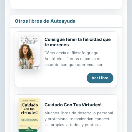
Otros libros de Autoayuda
Consigue tener la felicidad que
te mereces
Cómo decía el filósofo griego
Aristóteles, “todos estamos de
acuerdo con que queremos ser
felices”. Sin embargo, en muchas
ocasiones, el camino para alcanzar
Ver Libro
esa máxima se nubla o se vuelve
impracticable. Más aún cuando uno
no se permite ser feliz en su cuerpo,
con sus propias circunstancias,
Cuidado Con Tus Virtudes!
contexto y realidades personales.
Eduardo Petrov trae este increíble
Muchos libros de desarrollo personal
manual de autoayuda donde
y profesional recomiendan conocer
aprenderás varias claves para poder
las propias virtudes y puntos
ser feliz Novela romántica, gratis,
fuertes, pero una vez que los