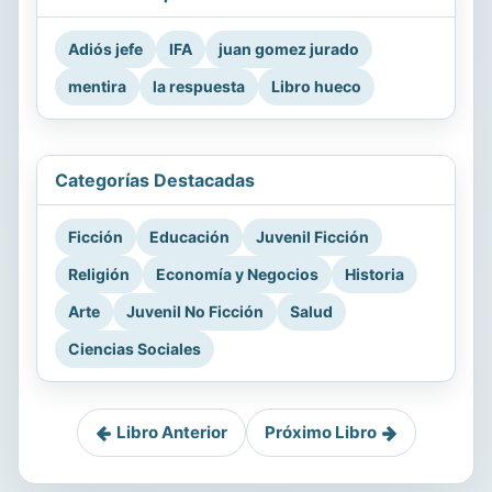
Adiós jefe
IFA
juan gomez jurado
mentira
la respuesta
Libro hueco
Categorías Destacadas
Ficción
Educación
Juvenil Ficción
Religión
Economía y Negocios
Historia
Arte
Juvenil No Ficción
Salud
Ciencias Sociales
Libro Anterior
Próximo Libro