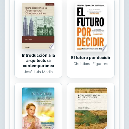
los medios de comunicación, por una
avasalladora campaña publicitaria,
por el uso incuantificable de dinero
público y privado -y se presume que
también de origen ilícito- que
favoreció al candidato del...
Introducción a la
El futuro por decidir
arquitectura
Christiana Figueres
contemporánea
José Luis Madia