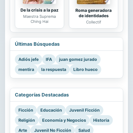
De la crisis a la paz
Roma generadora
de identidades
Maestra Suprema
Ching Hai
Collectif
Últimas Búsquedas
Adiós jefe
IFA
juan gomez jurado
mentira
la respuesta
Libro hueco
Categorías Destacadas
Ficción
Educación
Juvenil Ficción
Religión
Economía y Negocios
Historia
Arte
Juvenil No Ficción
Salud