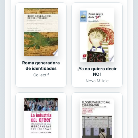
quien toma de la mano a su padre.
Llena de interrogantes y animada por
su mejor amiga, Ruth cuelga la foto
en una red social haciéndose pasar
por su padre e invirtiendo los
nombres de las gemelas, con la...
Roma generadora
de identidades
¡Ya no quiero decir
NO!
Collectif
Neva Milicic