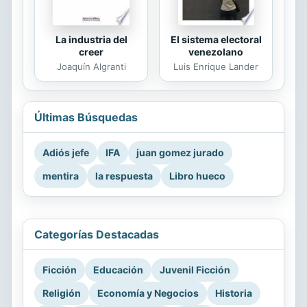
La industria del
El sistema electoral
creer
venezolano
Joaquín Algranti
Luis Enrique Lander
Últimas Búsquedas
Adiós jefe
IFA
juan gomez jurado
mentira
la respuesta
Libro hueco
Categorías Destacadas
Ficción
Educación
Juvenil Ficción
Religión
Economía y Negocios
Historia