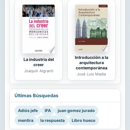
Introducción a la
La industria del
arquitectura
creer
contemporánea
Joaquín Algranti
José Luis Madia
Últimas Búsquedas
Adiós jefe
IFA
juan gomez jurado
mentira
la respuesta
Libro hueco