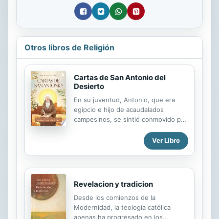
Otros libros de Religión
Cartas de San Antonio del
Desierto
En su juventud, Antonio, que era
egipcio e hijo de acaudalados
campesinos, se sintió conmovido por
las palabras de Jesús, que le
llegaron en el marco de una
Ver Libro
celebración eucarística: "Si quieres
ser perfecto, ve y vende todo lo que
tienes y dalo a los pobres...". Así lo
hizo el rico heredero, reservando
Revelacion y tradicion
sólo parte para una hermana, a la
que entregó, parece, al cuidado de
Desde los comienzos de la
unas vírgenes consagradas. Llevó
Modernidad, la teología católica
inicialmente vida apartada en su
apenas ha progresado en los