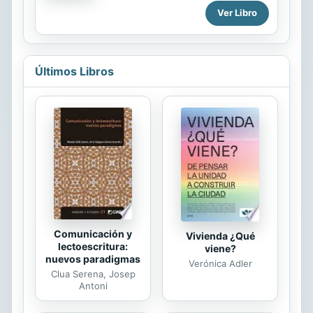
que les motivan a hacerlo. Ya sea
Ver Libro
sirviendo en el mercado o en el
ministerio, como ejecutivos o
empleados de bajo rango, como
personal asalariado o siervos
Últimos Libros
voluntarios, los buenos líderes
tienen la capacidad de puntualizar la
razón fundamental de sus acciones y
decisiones como si se tratase de
recitar la dirección de sus
domicilios.En Axioma: el autor Bill
Hybels divulga las convicciones que
Dios le ha dado y que han legislado
la estrategia de...
Comunicación y
Vivienda ¿Qué
lectoescritura:
viene?
nuevos paradigmas
Verónica Adler
Clua Serena, Josep
Antoni