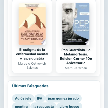
El estigma de la
Pep Guardiola. La
enfermedad mental
Metamorfosis.
y la psiquiatría
Edicion Corner 10o
Aniversario
Marcelo Cetkovich
Bakmas
Marti Perarnau
Últimas Búsquedas
Adiós jefe
IFA
juan gomez jurado
mentira
la respuesta
Libro hueco