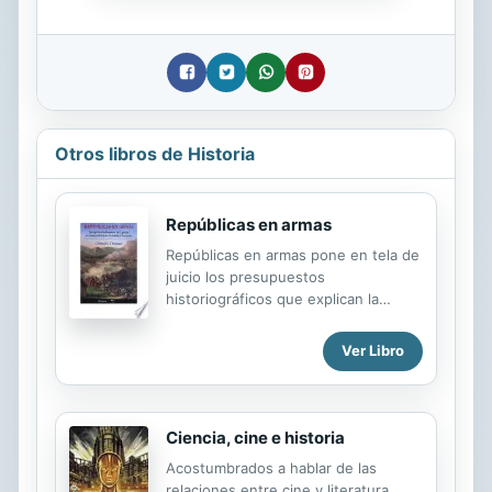
Otros libros de Historia
Repúblicas en armas
Repúblicas en armas pone en tela de
juicio los presupuestos
historiográficos que explican la
fundación de las naciones a partir de
las figuras heroicas de las guerras de
Ver Libro
Independencia, y muestra las
complejidades y ambigüedades del
proceso de emancipación en los
países más tempranamente
Ciencia, cine e historia
republicanos de Hispanoamérica:
Acostumbrados a hablar de las
Colombia y Venezuela. El surgimiento
relaciones entre cine y literatura,