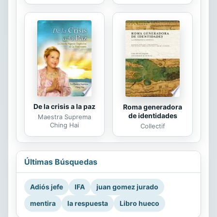
De la crisis a la paz
Roma generadora
de identidades
Maestra Suprema
Ching Hai
Collectif
Últimas Búsquedas
Adiós jefe
IFA
juan gomez jurado
mentira
la respuesta
Libro hueco