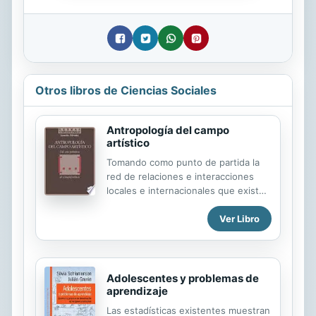
Otros libros de Ciencias Sociales
Antropología del campo
artístico
Tomando como punto de partida la
red de relaciones e interacciones
locales e internacionales que existe
entre los agentes sociales que
Ver Libro
actúan en el campo artístico, este
libro articula tres fenómenos que
son consecuencia de un pasado
colonial y de un presente que se
podría caracterizar como neo-
Adolescentes y problemas de
colonial. El primero concierne al en
aprendizaje
su día denominado arte primitivo y a
Las estadísticas existentes muestran