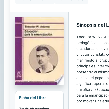
Sinopsis del L
Theodor W. ADORNO 
pedagógica ha pas
dictaduras le llev
el autor constata 
manifiesto al propu
principales interr
presentar al mismo
analizar el papel t
significa superar e
enseñar», «Educaci
para la emancipac
Ficha del Libro
pro mover una educ
Titulo Alternativo: