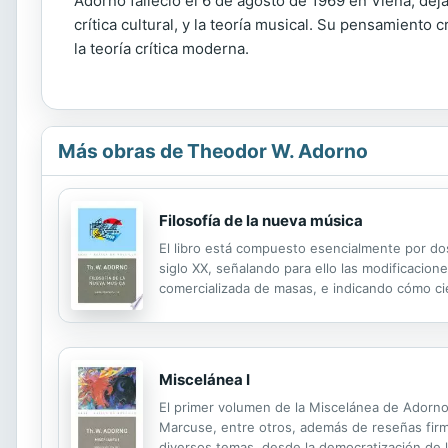
Adorno falleció el 6 de agosto de 1969 en Viena, dejan
crítica cultural, y la teoría musical. Su pensamiento 
la teoría crítica moderna.
Más obras de Theodor W. Adorno
Filosofía de la nueva música
El libro está compuesto esencialmente por do
siglo XX, señalando para ello las modificacio
comercializada de masas, e indicando cómo cie
musical. Se trata de mostrar cómo la violencia
Miscelánea I
El primer volumen de la Miscelánea de Adorno 
Marcuse, entre otros, además de reseñas firm
diversos temas, desde la democratización de 