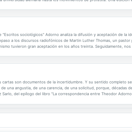
Escritos sociológicos" Adorno analiza la difusión y aceptación de la id
repaso a los discursos radiofónicos de Martin Luther Thomas, un pasto
ismo tuvieron gran aceptación en los años treinta. Seguidamente, nos 
rsonas a las que se las preguntaba sobre sus relaciones sociales, princ
las cartas son documentos de la incertidumbre. Y su sentido completo s
o de una angustia, de una carencia, de una solicitud, porque, décadas
z Sarlo, del epílogo del libro "La correspondencia entre Theodor Adorn
uardados varios tesoros para las generaciones que los sucedieron y las 