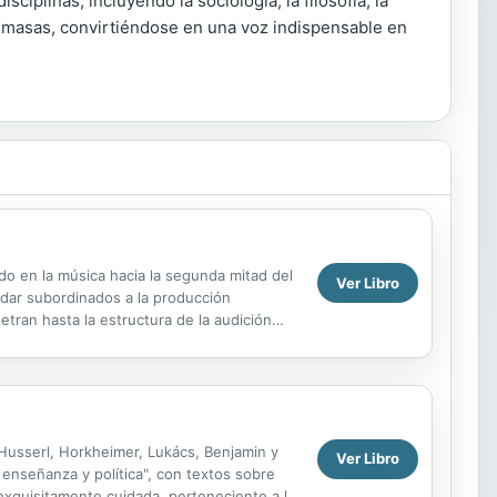
iplinas, incluyendo la sociología, la filosofía, la
a de masas, convirtiéndose en una voz indispensable en
o en la música hacia la segunda mitad del
Ver Libro
edar subordinados a la producción
tran hasta la estructura de la audición
rados como el ...
 Husserl, Horkheimer, Lukács, Benjamin y
Ver Libro
enseñanza y política", con textos sobre
exquisitamente cuidada, perteneciente a la