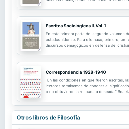
Obra Completa publicada por Akal.
Escritos Sociológicos II. Vol. 1
En esta primera parte del segundo volumen de "
estadounidense. Para ello hace, primero, un 
discursos demagógicos en defensa del cristian
entrevistas realizadas a un gran número de pe
Correspondencia 1928-1940
"En las condiciones en que fueron escritas, 
lectores terminamos de conocer el significad
o no obtuvieron la respuesta deseada." Beatri
histórica. ¿Qué quiere decir esto? Hay aquí g
Otros libros de Filosofía