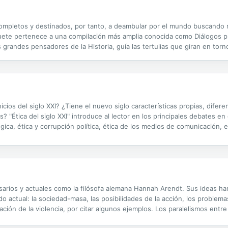
mpletos y destinados, por tanto, a deambular por el mundo buscando n
ete pertenece a una compilación más amplia conocida como Diálogos pl
grandes pensadores de la Historia, guía las tertulias que giran en tor
e vino y comida, las mentes más brillantes de la Grecia antigua discuten 
icios del siglo XXI? ¿Tiene el nuevo siglo características propias, difer
 "Ética del siglo XXI" introduce al lector en los principales debates e
ógica, ética y corrupción política, ética de los medios de comunicación, 
ica a algunas de las cuestiones más disputadas en el debate social ...
arios y actuales como la filósofa alemana Hannah Arendt. Sus ideas h
actual: la sociedad-masa, las posibilidades de la acción, los problemas
ción de la violencia, por citar algunos ejemplos. Los paralelismos entre 
e, un presente en el que el fantasma del totalitarismo se erige peligros