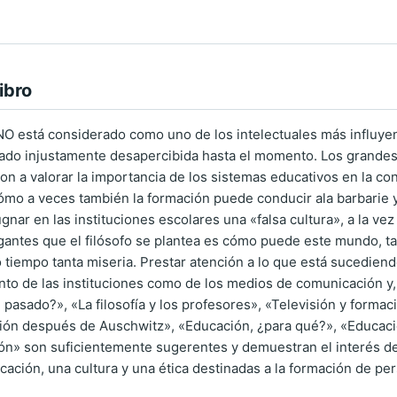
ibro
está considerado como uno de los intelectuales más influyente
ado injustamente desapercibida hasta el momento. Los grandes 
aron a valorar la importancia de los sistemas educativos en la 
cómo a veces también la formación puede conducir ala barbarie 
gnar en las instituciones escolares una «falsa cultura», a la ve
ogantes que el filósofo se plantea es cómo puede este mundo, ta
 tiempo tanta miseria. Prestar atención a lo que está sucediend
anto de las instituciones como de los medios de comunicación y,
l pasado?», «La filosofía y los profesores», «Televisión y forma
ón después de Auschwitz», «Educación, ¿para qué?», «Educació
ión» son suficientemente sugerentes y demuestran el interés 
ación, una cultura y una ética destinadas a la formación de pe