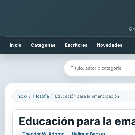
Gr
Inicio
Categorías
Escritores
Novedades
Buscar libros
Inicio
Filosofía
Educación para la emancipación
Educación para la em
Theodor W. Adorno
Hellmut Becker