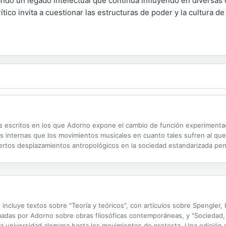
do un legado intelectual que continúa influyendo en diversas disc
crítico invita a cuestionar las estructuras de poder y la cultur
s escritos en los que Adorno expone el cambio de función experimentad
nes internas que los movimientos musicales en cuanto tales sufren al qu
rtos desplazamientos antropológicos en la sociedad estandarizada pene
 de la totalidad social se ejerce incluso en ámbitos aparentemente sepa
incluye textos sobre "Teoría y teóricos", con artículos sobre Spengler,
adas por Adorno sobre obras filosóficas contemporáneas, y "Sociedad, 
la universidad alemana hasta los movimientos de protesta. Una edición 