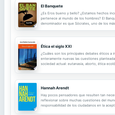
El Banquete
¿Es Eros bueno y bello? ¿Estamos hechos inco
pertenece al mundo de los hombres? El Banqu
denominador es que Sócrates, uno de los más 
charla amistosa en la casa de Agatón, repleta d
Ética el siglo XXI
¿Cuáles son los principales debates éticos a in
enteramente nuevas las cuestiones planteadas?
sociedad actual: eutanasia, aborto, ética ecol
sociedades. Una introducción rigurosa y didáct
Hannah Arendt
Hay pocos pensadores que resulten tan neces
reflexionar sobre muchas cuestiones del mundo 
responsabilidad de los ciudadanos en la acepta
condición de judía y nuestro convulso present