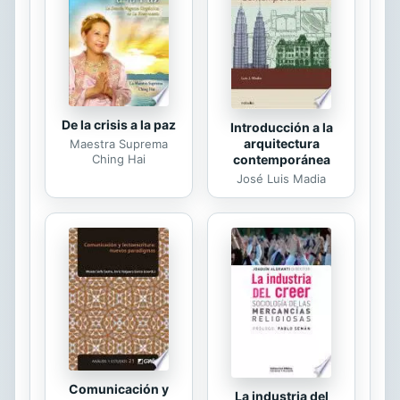
anatematizadas por el falangismo:
desde la romántica a la vanguardista.
De la crisis a la paz
Introducción a la
arquitectura
Maestra Suprema
Ching Hai
contemporánea
José Luis Madia
Comunicación y
La industria del