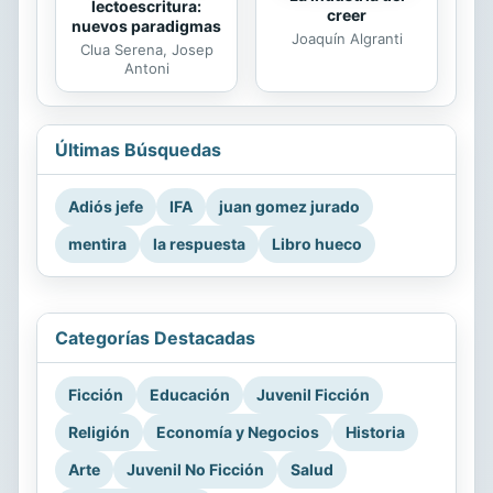
lectoescritura:
creer
nuevos paradigmas
Joaquín Algranti
Clua Serena, Josep
Antoni
Últimas Búsquedas
Adiós jefe
IFA
juan gomez jurado
mentira
la respuesta
Libro hueco
Categorías Destacadas
Ficción
Educación
Juvenil Ficción
Religión
Economía y Negocios
Historia
Arte
Juvenil No Ficción
Salud