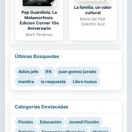
La familia, un valor
Pep Guardiola. La
cultural
Metamorfosis.
María Del Pilar
Edicion Corner 10o
Zeledón Ruiz
Aniversario
Marti Perarnau
Últimas Búsquedas
Adiós jefe
IFA
juan gomez jurado
mentira
la respuesta
Libro hueco
Categorías Destacadas
Ficción
Educación
Juvenil Ficción
Religión
Economía y Negocios
Historia