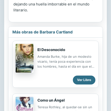
dejando una huella imborrable en el mundo
literario.
Más obras de Barbara Cartland
El Desconocido
Amanda Burke, hija de un modesto
vicario, tenía poca experiencia con
los hombres, hasta el día en que el
disoluto Lord Ravenscar la vio en su
jardín y decidió que ella debía ser
Ver Libro
suya. La familia de Amanda se
mostró muy impresionada y
complacida a la vez, ante la
proposición matrimonial de Lord
Como un Ángel
Ravenscar. Amanda, en cambio, se
sintió horrorizada, pues nunca iría
Teresa Rothley, al quedar-se sin un
permitir, que ese hombre