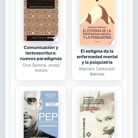
universo en expansión. El lector
tendrá la oportunidad de dejarse
caer en una sublime puesta de sol,
de una sinfonía de colores al
atardecer de un día...
Comunicación y
El estigma de la
lectoescritura:
enfermedad mental
nuevos paradigmas
y la psiquiatría
Clua Serena, Josep
Marcelo Cetkovich
Antoni
Bakmas