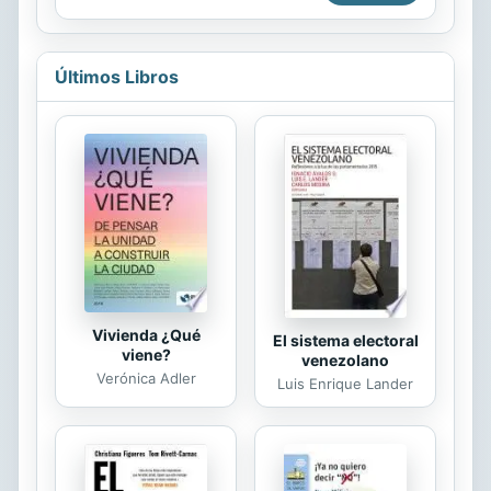
jugadores, además de una toma de
decisión adecuada que solucione los
problemas que éstas suponen
durante el juego, pueden llegar a
Últimos Libros
agotar los recursos de los jugadores,
generando en éstos no solo una
fatiga física, sino también mental. Es
por ello que muchos autores afirman
que los jugadores expertos utilizan
en algunas situaciones mecanismos
de procesamiento inconscientes,
irracionales o intuitivos que les...
Vivienda ¿Qué
El sistema electoral
viene?
venezolano
Verónica Adler
Luis Enrique Lander