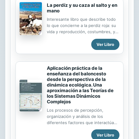
La perdíz y su caza al salto y en
bola en un patrón predecible. Este
mano
patrón es una forma efectiva y
sencilla de comenzar con la bola de
Interesante libro que describe todo
señal en una esquina de la mesa y
lo que concierne a la perdiz roja: su
viajar a la otra esquina en el bando
vida y reproducción, costumbres, y
largo de la misma mesa.
las maneras deportivas de cazarla.
++++++++++++++++ Esta es una
Ver Libro
extensa colección de problemas de
mesa comunes similares que
aparecen en los ...
Aplicación práctica de la
enseñanza del baloncesto
desde la perspectiva de la
dinámica ecológica. Una
aproximación a las Teorías de
los Sistemas Dinámicos
Complejos
Los procesos de percepción,
organización y análisis de los
diferentes factores que interactúan
entre sí que configuran las acciones
Ver Libro
de juego a las que se enfrentan los