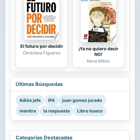
El futuro por decidir
¡Ya no quiero decir
Christiana Figueres
NO!
Neva Milicic
Últimas Búsquedas
Adiós jefe
IFA
juan gomez jurado
mentira
la respuesta
Libro hueco
Categorías Destacadas