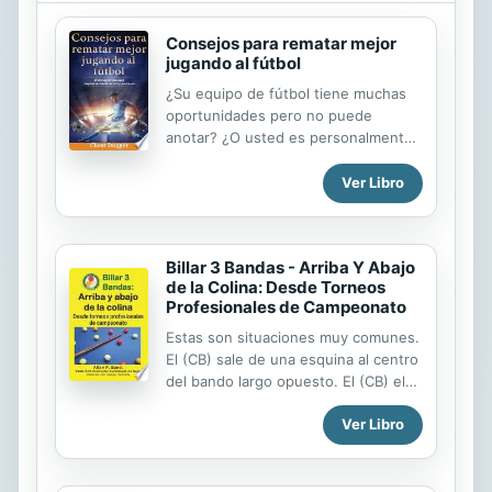
esa presencia normalizada en
muchos centros escolares, los
Consejos para rematar mejor
fundamentos de la educación de la
jugando al fútbol
interioridad deben ser clarificados y
¿Su equipo de fútbol tiene muchas
profundizados para que su aplicación
oportunidades pero no puede
no obedezca a una mera moda y no
anotar? ¿O usted es personalmente
sea fruto de un momento, que
incapaz de marcar goles como
acabará difuminándose o
delantero? Lleva tus habilidades de
Ver Libro
despareciendo en ...
tiro al fútbol al siguiente nivel con
nuestro libro
Billar 3 Bandas - Arriba Y Abajo
de la Colina: Desde Torneos
Profesionales de Campeonato
Estas son situaciones muy comunes.
El (CB) sale de una esquina al centro
del bando largo opuesto. El (CB) el
va a la otra esquina. Esto hace que el
Ver Libro
patrón (CB) parezca que viaja hacia
arriba y hacia abajo de una colina.
Este patrón le permite al jugador
usar un patrón en "V" para mover la