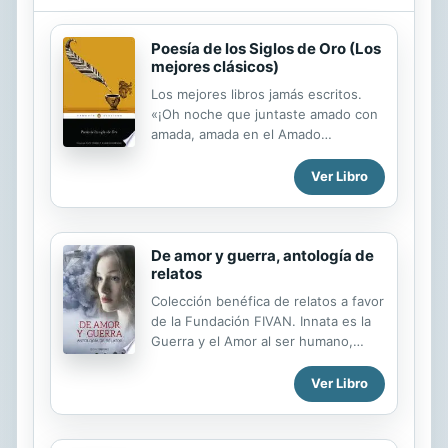
Poesía de los Siglos de Oro (Los
mejores clásicos)
Los mejores libros jamás escritos.
«¡Oh noche que juntaste amado con
amada, amada en el Amado
transformada!» La poesía española
de los siglos XVI y XVII constituye
Ver Libro
una de las cimas indiscutibles de la
historia de la literatura universal.
Esta antología da cuenta de la
riqueza y la variedad de esta
De amor y guerra, antología de
relatos
producción lírica y recoge tanto
piezas concebidas de acuerdo a los
Colección benéfica de relatos a favor
cánones tradicionales como
de la Fundación FIVAN. Innata es la
muestras del nuevo estilo, el
Guerra y el Amor al ser humano,
renacentista. Este volumen, una
tanto como inherente es la dualidad
edición de los catedráticos Felipe
en su propia condición de ser
Ver Libro
Pedraza y Milagros Rodríguez
humano: no existe Bien sin Mal, ni
Cáceres, ofrece una antología de los
Alma sin Cuerpo; ni Amor sin Odio ni
poetas más destacados de...
Muerte sin Vida. Todos los extremos