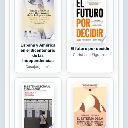
el estudio de la ética de Jesús y las
éticas filosóficas de dicho período.
Desde esta posición, la autora utiliza
el marco conceptual de la Sociología
del Conocimiento de Berger y
Luckmann con el...
España y América
El futuro por decidir
en el Bicentenario
Christiana Figueres
de las
Independencias
Casajús, Lucía