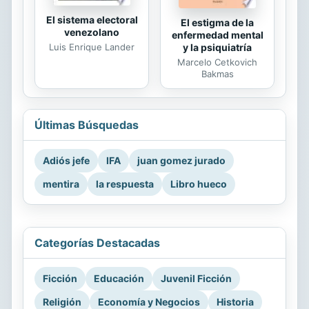
El sistema electoral
El estigma de la
venezolano
enfermedad mental
Luis Enrique Lander
y la psiquiatría
Marcelo Cetkovich
Bakmas
Últimas Búsquedas
Adiós jefe
IFA
juan gomez jurado
mentira
la respuesta
Libro hueco
Categorías Destacadas
Ficción
Educación
Juvenil Ficción
Religión
Economía y Negocios
Historia