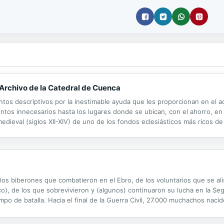
l Archivo de la Catedral de Cuenca
ntos descriptivos por la inestimable ayuda que les proporcionan en el
entos innecesarios hasta los lugares donde se ubican, con el ahorro, e
ieval (siglos XII-XIV) de uno de los fondos eclesiásticos más ricos de 
citado de forma aleatoria por los escasos estudios que han recurrido a 
e los biberones que combatieron en el Ebro, de los voluntarios que se a
co), de los que sobrevivieron y (algunos) continuaron su lucha en la S
mpo de batalla. Hacia el final de la Guerra Civil, 27.000 muchachos nacid
i siquiera tenían dieciocho años cuando perdieron la vida en la...