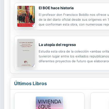
El BOE hace historia
El profesor don Francisco Bobillo nos ofrece u
de la del diario oficial desde sus orígenes e
que conforman esta obra, con numerosas repro
unos anexos con información sobre impresores
La utopía del regreso
Estudia esta obra de la colección «ambas oril
tuvieron lugar entre los exiliados republicano
diferentes proyectos de futuro que elaboraron
temas tratados se encuentran las confrontacion
Últimos Libros