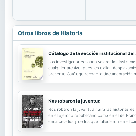
Otros libros de Historia
Cátalogo de la sección institucional de
Los investigadores saben valorar los instrume
cualquier archivo, pues les evitan desplazami
presente Catálogo recoge la documentación med
Cuenca, que hasta ahora estaba sin ordenar y 
Nos robaron la juventud
Nos robaron la juventud narra las historias d
en el ejército republicano como en el de Fran
encarcelados y de los que fallecieron en el ca
conoció como la Quinta del Biberón y muchos n