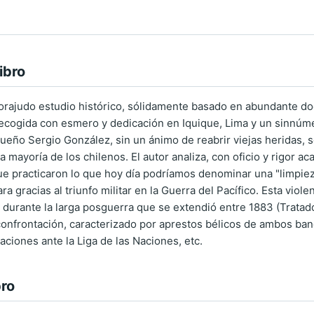
ibro
orajudo estudio histórico, sólidamente basado en abundante d
ecogida con esmero y dedicación en Iquique, Lima y un sinnúm
queño Sergio González, sin un ánimo de reabrir viejas heridas, 
 mayoría de los chilenos. El autor analiza, con oficio y rigor a
que practicaron lo que hoy día podríamos denominar una "limpiez
ra gracias al triunfo militar en la Guerra del Pacífico. Esta vi
durante la larga posguerra que se extendió entre 1883 (Tratad
confrontación, caracterizado por aprestos bélicos de ambos ba
ciones ante la Liga de las Naciones, etc.
bro