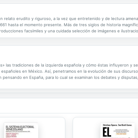
n relato erudito y riguroso, a la vez que entretenido y de lectura amena
n 1661 hasta el momento presente. Más de tres siglos de historia magníf
ducciones facsímiles y una cuidada selección de imágenes e ilustracion
, precios, formatos e índice onomástico.
las» las tradiciones de la izquierda española y cómo éstas influyeron y 
s españoles en México. Así, penetramos en la evolución de sus discursos
 pensando en España, para lo cual se examinan los debates y disputas, l
es entre las distintas organizaciones de la izquierda española, su...