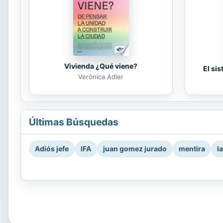
Vivienda ¿Qué viene?
El si
Verónica Adler
Últimas Búsquedas
Adiós jefe
IFA
juan gomez jurado
mentira
l