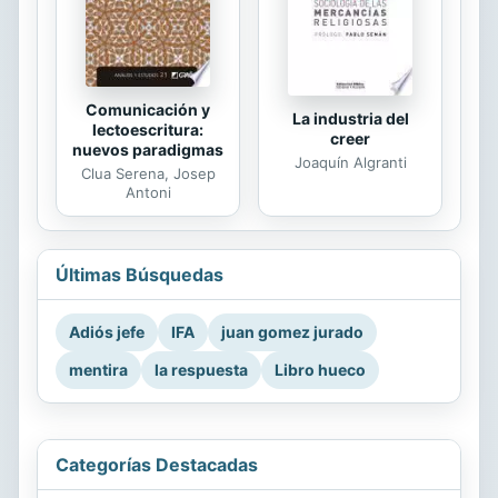
Comunicación y
La industria del
lectoescritura:
creer
nuevos paradigmas
Joaquín Algranti
Clua Serena, Josep
Antoni
Últimas Búsquedas
Adiós jefe
IFA
juan gomez jurado
mentira
la respuesta
Libro hueco
Categorías Destacadas