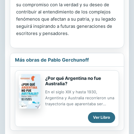
su compromiso con la verdad y su deseo de
contribuir al entendimiento de los complejos
fenómenos que afectan a su patria, y su legado
seguirá inspirando a futuras generaciones de
escritores y pensadores.
Más obras de Pablo Gerchunoff
¿Por qué Argentina no fue
Australia?
En el siglo XIX y hasta 1930,
Argentina y Australia recorrieron una
trayectoria que aparentaba ser
común, a tal punto que en 1901 un
político australiano publicó un libro
Ver Libro
en el que presentaba a nuestro país
como su gran rival. Un siglo
después, cuando la brecha de