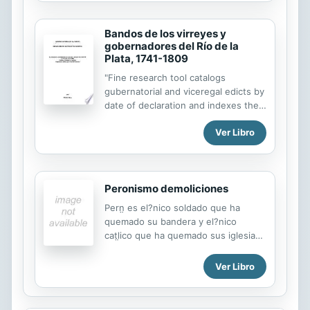
Bandos de los virreyes y
gobernadores del Río de la
Plata, 1741-1809
"Fine research tool catalogs
gubernatorial and viceregal edicts by
date of declaration and indexes them
topically, such as 'Celebraciones' and
Ver Libro
'Marina,' and onomastically.
Especially useful for social and
municipal history of Buenos Aires"--
Handbook of Latin American Studies,
Peronismo demoliciones
v. 58.
Pern̤ es el?nico soldado que ha
quemado su bandera y el?nico
catl̤ico que ha quemado sus iglesias".
Con esas palabras Winston Churchill
describi ̤a su contemporǹeo. El
Ver Libro
rechazo de la comunidad
internacional a la figura de Juan
Domingo Pern̤, ese dictador que