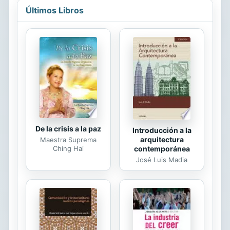
protegi ̤criminales de guerra nazis y
Últimos Libros
que ahog ̤las libertades individuales
en su pas̕, fue unǹime. Por eso el
mundo recibi ̤con alivio la noticia del
fin de la dictadura peronista en 1955.
La cad̕a de ese rǧimen arbitrario fue
interpretada como el triunfo de la
libertad. Millones de argentinos, los
que haba̕n luchado de...
De la crisis a la paz
Introducción a la
arquitectura
Maestra Suprema
Ching Hai
contemporánea
José Luis Madia