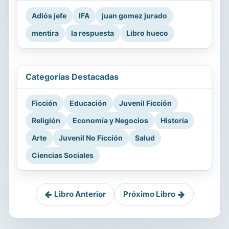
Adiós jefe
IFA
juan gomez jurado
mentira
la respuesta
Libro hueco
Categorías Destacadas
Ficción
Educación
Juvenil Ficción
Religión
Economía y Negocios
Historia
Arte
Juvenil No Ficción
Salud
Ciencias Sociales
Libro Anterior
Próximo Libro