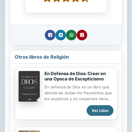
Otros libros de Religión
En Defensa de Dios: Creer en
una Opoca de Escepticismo
En defensa de Dios es un libro que
aborda las dudas ms frecuentes que
los escpticos y no creyentes tiene
sobre la religin. A travs de la
Ver Libro
literatura, la filosofa, la antropologa,
la cultura popular, y el razonamiento
intelectual, Keller explica que la
creencia en un Dios cristiano es, de