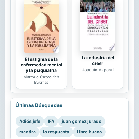
La industria del
El estigma de la
creer
enfermedad mental
Joaquín Algranti
y la psiquiatría
Marcelo Cetkovich
Bakmas
Últimas Búsquedas
Adiós jefe
IFA
juan gomez jurado
mentira
la respuesta
Libro hueco