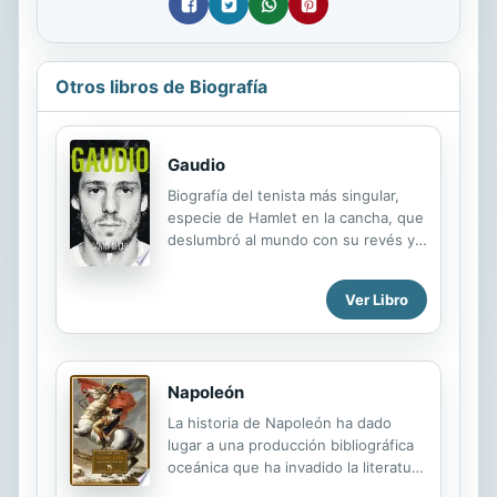
Otros libros de Biografía
Gaudio
Biografía del tenista más singular,
especie de Hamlet en la cancha, que
deslumbró al mundo con su revés y
lo desconcertó con sus soliloquios
desesperados. Una obra que
Ver Libro
inmortaliza las genialidades de un
deportista único. Talentoso, frontal,
díscolo, algunas veces en un
subibaja emocional, Gastón Gaudio,
Napoleón
el Gato, creador de la frase "¡Qué
mal la estoy pasando!", se diferenció
La historia de Napoleón ha dado
de los otros integrantes de la
lugar a una producción bibliográfica
Legión, una generación irrepetible
oceánica que ha invadido la literatura
de tenistas argentinos como Franco
y la mitología más allá del campo