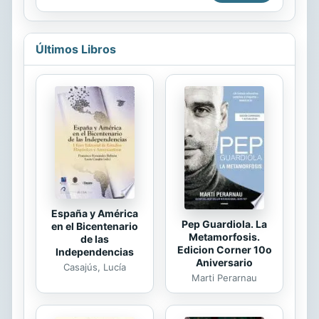
vacaciones acumuladas...
esas definiciones y luego, disfrutar
de las andanzas del personaje o
criticarlas contoda libertad. Este
Últimos Libros
hombre que busca y algunas veces
encuentra la razón de su existencia
España y América
Pep Guardiola. La
en el Bicentenario
Metamorfosis.
de las
Edicion Corner 10o
Independencias
Aniversario
Casajús, Lucía
Marti Perarnau