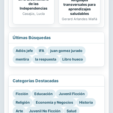
de las
transversales para
Independencias
aprendizajes
saludables
Casajús, Lucía
Gerard Arlandes Mañà
Últimas Búsquedas
Adiós jefe
IFA
juan gomez jurado
mentira
la respuesta
Libro hueco
Categorías Destacadas
Ficción
Educación
Juvenil Ficción
Religión
Economía y Negocios
Historia
Arte
Juvenil No Ficción
Salud