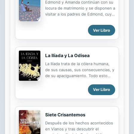
Edmond y Amanda continúan con su
locura de matrimonio y se disponen a
visitar a los padres de Edmond, cuyo
padre especialmente resulta ser una
persona irrespetuosa. Amanda le
Ver Libro
pide a Edmond que le haga perder la
virginidad a cambio de ayudarle y,
cuando lo hace, ella quiere cada vez
más. Asimismo, el la sorprende con
La Ilíada y La Odisea
un viaje a Atlanta para visitar a su
madre y ella lo recompensa a él (y a
La Ilíada trata de la cólera humana,
ella misma) como se merece...
de sus causas, sus consecuencias, y
de su apaciguamiento. Todo esto
tiene como ambiente de fondo el
último año de la toma de Troya,
Ver Libro
también conocida como Ilión entre
los griegos. Incluido : Un texto sobre
la caida de Troya de Ovidio
Siete Crisantemos
Después de los hechos acontecidos
en Vianos y tras descubrir el