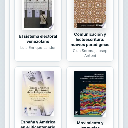
determinismo de que todo está
escrito es también una forma de
forjarse una vida...
Comunicación y
El sistema electoral
lectoescritura:
venezolano
nuevos paradigmas
Luis Enrique Lander
Clua Serena, Josep
Antoni
España y América
Movimiento y
en el Bicentenario
lenguajes