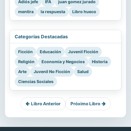
Adiós jefe
IFA
juan gomez jurado
mentira
la respuesta
Libro hueco
Categorías Destacadas
Ficción
Educación
Juvenil Ficción
Religión
Economía y Negocios
Historia
Arte
Juvenil No Ficción
Salud
Ciencias Sociales
Libro Anterior
Próximo Libro