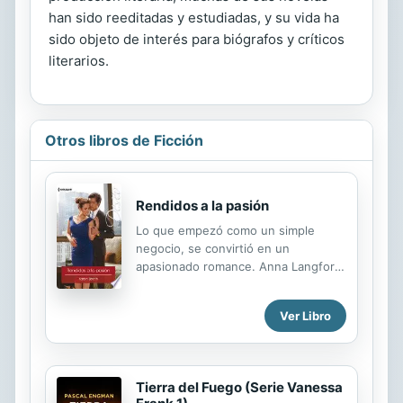
han sido reeditadas y estudiadas, y su vida ha
sido objeto de interés para biógrafos y críticos
literarios.
Otros libros de Ficción
Rendidos a la pasión
Lo que empezó como un simple
negocio, se convirtió en un
apasionado romance. Anna Langford
estaba preparada para convertirse
en directora de la empresa familiar,
Ver Libro
pero su hermano no quería cederle
el control. Cuando ella vio que tenía
la oportunidad de realizar un
importante acuerdo comercial,
Tierra del Fuego (Serie Vanessa
decidió ir a por todas, aunque