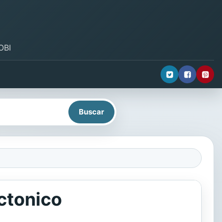
OBI
ectonico