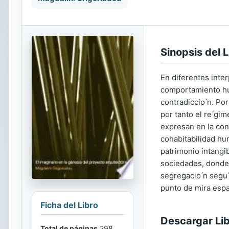
Sinopsis del L
En diferentes inter
comportamiento hum
contradiccio ́n. Po
por tanto el re ́gi
expresan en la cond
cohabitabilidad hum
patrimonio intangib
sociedades, donde t
segregacio ́n segu 
punto de mira esp
Ficha del Libro
Descargar Li
Total de páginas
298