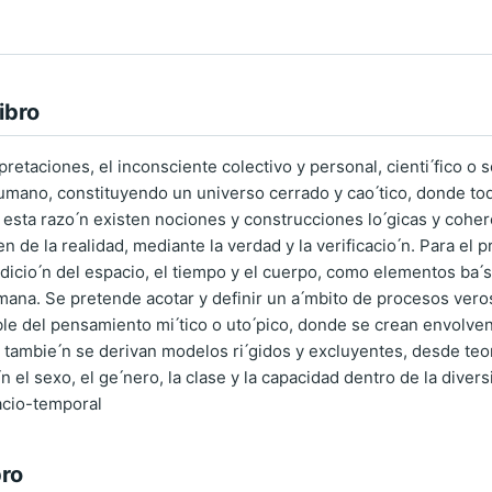
ibro
pretaciones, el inconsciente colectivo y personal, cienti ́fico o
ano, constituyendo un universo cerrado y cao ́tico, donde todas
r esta razo ́n existen nociones y construcciones lo ́gicas y cohe
men de la realidad, mediante la verdad y la verificacio ́n. Para el
icio ́n del espacio, el tiempo y el cuerpo, como elementos ba ́sic
ana. Se pretende acotar y definir un a ́mbito de procesos veros
le del pensamiento mi ́tico o uto ́pico, donde se crean envolven
ambie ́n se derivan modelos ri ́gidos y excluyentes, desde teor
́n el sexo, el ge ́nero, la clase y la capacidad dentro de la diver
acio-temporal
bro