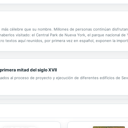
 más célebre que su nombre. Millones de personas continúan disfrutan
berlos visitado: el Central Park de Nueva York, el parque nacional de Yo
tro textos aquí reunidos, por primera vez en español, exponen la import
lican la necesidad de planificar la presencia de la naturaleza en las ciu
 primera mitad del siglo XVII
igados al proceso de proyecto y ejecución de diferentes edificios de Sevi