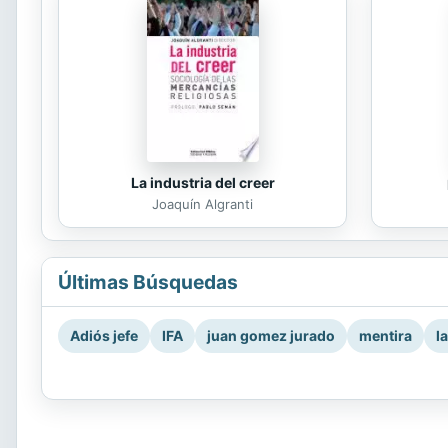
La industria del creer
Joaquín Algranti
Últimas Búsquedas
Adiós jefe
IFA
juan gomez jurado
mentira
l