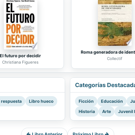
Roma generadora de iden
El futuro por decidir
Collectif
Christiana Figueres
Categorías Destacad
a respuesta
Libro hueco
Ficción
Educación
Ju
Historia
Arte
Juvenil 
Libro Anterior
Próximo Libro