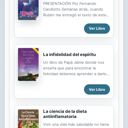
PRESENTACIÓN Por Fernando
Candiotto Semanas atrás, cuando
Rubén me entregó el texto de este
libro para su revisión y posterior
publicación, no imaginé el impacto
Ver Libro
que en pocas horas iba a tener en mi
mente su lectura, al introducirme, de
a poco, en ese fantástico mundo
donde todo es posible, donde los
La infidelidad del espíritu
sueños se vuelven realidad, donde
frases como “no puedo” o “es
Un libro de Papá Jaime donde nos
imposible” pierden todo significado.
enseña que para encontrar la
La mayoría de nosotros, cuando
felicidad debemos aprender a darlo
niños, creíamos en ese mágico
todo para mejorar el mundo.
mundo, pero al acercarnos a la edad
adulta, a medida que comenzamos a
Ver Libro
aceptar las limitaciones aparentes
que se...
La ciencia de la dieta
antiinflamatoria
Vivir una vida más saludable no tiene