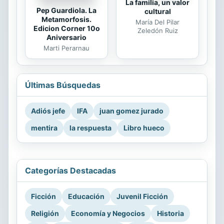
La familia, un valor
Pep Guardiola. La
cultural
Metamorfosis.
María Del Pilar
Edicion Corner 10o
Zeledón Ruiz
Aniversario
Marti Perarnau
Últimas Búsquedas
Adiós jefe
IFA
juan gomez jurado
mentira
la respuesta
Libro hueco
Categorías Destacadas
Ficción
Educación
Juvenil Ficción
Religión
Economía y Negocios
Historia