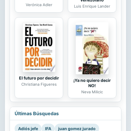
Verónica Adler
Luis Enrique Lander
El futuro por decidir
¡Ya no quiero decir
Christiana Figueres
NO!
Neva Milicic
Últimas Búsquedas
Adiós jefe
IFA
juan gomez jurado