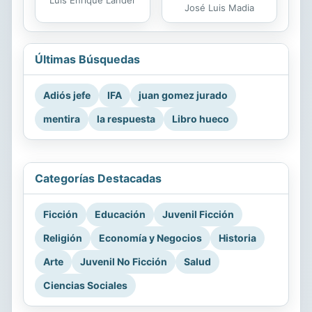
José Luis Madia
Últimas Búsquedas
Adiós jefe
IFA
juan gomez jurado
mentira
la respuesta
Libro hueco
Categorías Destacadas
Ficción
Educación
Juvenil Ficción
Religión
Economía y Negocios
Historia
Arte
Juvenil No Ficción
Salud
Ciencias Sociales