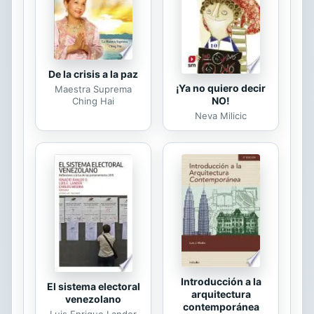
protagonista de este relato, que
tuvo que marchar de Madrid con
apenas dos años, fue ...
De la crisis a la paz
¡Ya no quiero decir
Maestra Suprema
NO!
Ching Hai
Neva Milicic
Introducción a la
El sistema electoral
arquitectura
venezolano
contemporánea
Luis Enrique Lander