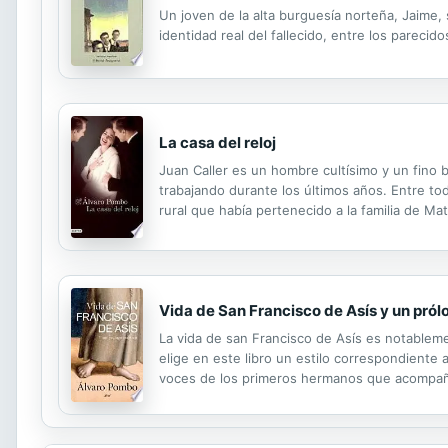
Un joven de la alta burguesía norteña, Jaime, s
identidad real del fallecido, entre los pareci
La casa del reloj
Juan Caller es un hombre cultísimo y un fino 
trabajando durante los últimos años. Entre t
rural que había pertenecido a la familia de Mat
condición de que se instale en ella. Aunque l
Vida de San Francisco de Asís y un prólo
La vida de san Francisco de Asís es notablemen
elige en este libro un estilo correspondiente a
voces de los primeros hermanos que acompaña
convierte, al mismo tiempo, en la voz plural, 