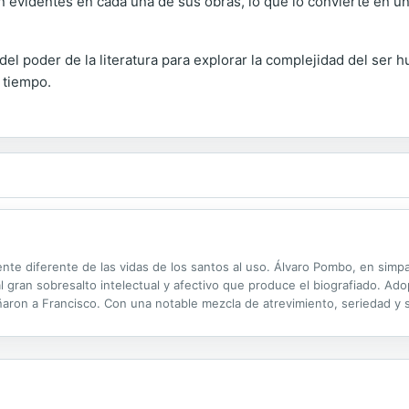
son evidentes en cada una de sus obras, lo que lo convierte en u
el poder de la literatura para explorar la complejidad del ser h
 tiempo.
te diferente de las vidas de los santos al uso. Álvaro Pombo, en simpat
l gran sobresalto intelectual y afectivo que produce el biografiado. Adop
ron a Francisco. Con una notable mezcla de atrevimiento, seriedad y 
brillante y humilde de aquella primera comunidad franciscana, una docena