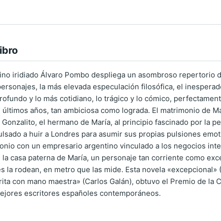
ibro
tino iridiado Álvaro Pombo despliega un asombroso repertorio de 
personajes, la más elevada especulación filosófica, el inespera
profundo y lo más cotidiano, lo trágico y lo cómico, perfectame
s últimos años, tan ambiciosa como lograda. El matrimonio de M
Gonzalito, el hermano de María, al principio fascinado por la pe
ulsado a huir a Londres para asumir sus propias pulsiones emotiv
onio con un empresario argentino vinculado a los negocios inte
 la casa paterna de María, un personaje tan corriente como exce
es la rodean, en metro que las mide. Esta novela «excepcional» 
crita con mano maestra» (Carlos Galán), obtuvo el Premio de la 
ejores escritores españoles contemporáneos.