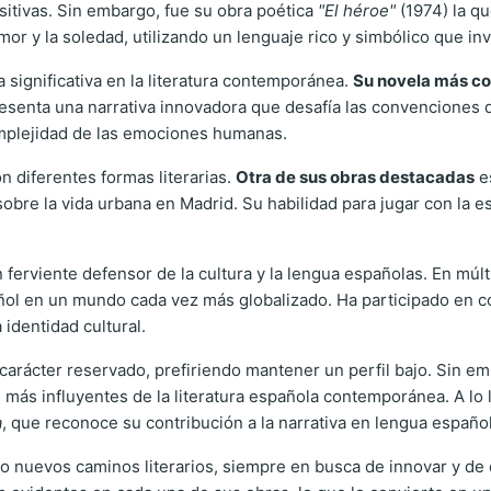
ositivas. Sin embargo, fue su obra poética
"El héroe"
(1974) la q
r y la soledad, utilizando un lenguaje rico y simbólico que invit
significativa en la literatura contemporánea.
Su novela más c
senta una narrativa innovadora que desafía las convenciones de
complejidad de las emociones humanas.
 diferentes formas literarias.
Otra de sus obras destacadas
e
e sobre la vida urbana en Madrid. Su habilidad para jugar con la
 ferviente defensor de la cultura y la lengua españolas. En mú
ñol en un mundo cada vez más globalizado. Ha participado en co
 identidad cultural.
arácter reservado, prefiriendo mantener un perfil bajo. Sin emb
 más influyentes de la literatura española contemporánea. A lo 
a
, que reconoce su contribución a la narrativa en lengua español
 nuevos caminos literarios, siempre en busca de innovar y de