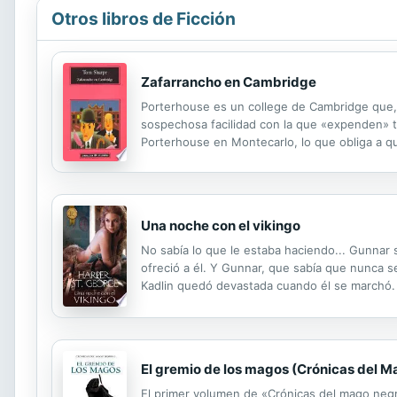
Otros libros de Ficción
Zafarrancho en Cambridge
Porterhouse es un college de Cambridge que, 
sospechosa facilidad con la que «expenden» t
Porterhouse en Montecarlo, lo que obliga a q
gradúen. Más he aquí que, en tan anticuada y 
Una noche con el vikingo
No sabía lo que le estaba haciendo... Gunnar s
ofreció a él. Y Gunnar, que sabía que nunca se
Kadlin quedó devastada cuando él se marchó. Do
la verdadera consecuencia de la única noche 
El gremio de los magos (Crónicas del M
El primer volumen de «Crónicas del mago negr