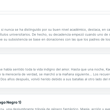
si nunca se ha distinguido por su buen nivel académico, destaca, en ca
ítulos universitarios. De hecho, su decadencia empezó cuando uno de s
ue su subsistencia se base en donaciones con las que los padres de lo
sobornable institución, aparece un nuevo rector, un ex político bastant
e había sentido toda la vida indigno del amor. Hasta que una noche, Kadl
 la merecería de verdad, se marchó a la mañana siguiente... Los recuerd
s años después, volvió herido debido a sus batallas al otro lado del ma
que habían pasado juntos...
ago Negro 1)
o», una deslumbrante trilogía de género fantástico. Magia, acción y av