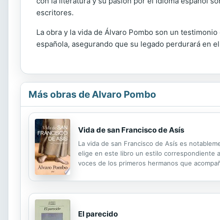
con la literatura y su pasión por el idioma español 
escritores.
La obra y la vida de Álvaro Pombo son un testimonio d
española, asegurando que su legado perdurará en el
Más obras de Alvaro Pombo
Vida de san Francisco de Asís
La vida de san Francisco de Asís es notablemen
elige en este libro un estilo correspondiente a
voces de los primeros hermanos que acompaña
convierte, al mismo tiempo, en la voz plural, 
El parecido