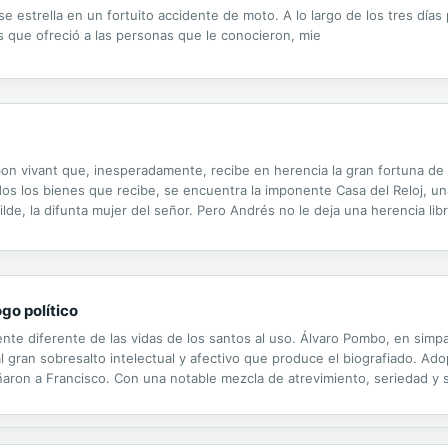
e estrella en un fortuito accidente de moto. A lo largo de los tres días 
dos que ofreció a las personas que le conocieron, mie
bon vivant que, inesperadamente, recibe en herencia la gran fortuna de
odos los bienes que recibe, se encuentra la imponente Casa del Reloj, 
ilde, la difunta mujer del señor. Pero Andrés no le deja una herencia lib
a casa no se encuentra en perfectas condiciones, Juan, que ya ha entrad
go político
te diferente de las vidas de los santos al uso. Álvaro Pombo, en simpat
l gran sobresalto intelectual y afectivo que produce el biografiado. Adop
ron a Francisco. Con una notable mezcla de atrevimiento, seriedad y 
brillante y humilde de aquella primera comunidad franciscana, una docena