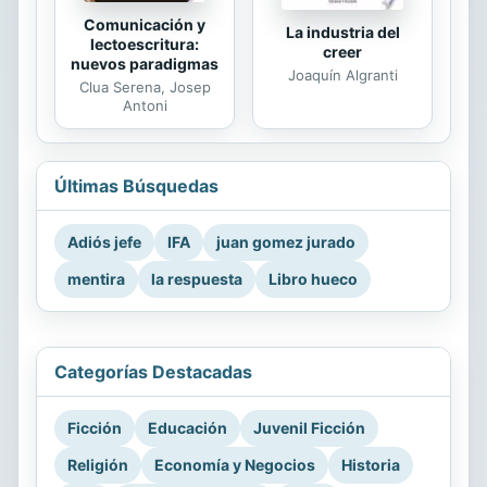
Comunicación y
La industria del
lectoescritura:
creer
nuevos paradigmas
Joaquín Algranti
Clua Serena, Josep
Antoni
Últimas Búsquedas
Adiós jefe
IFA
juan gomez jurado
mentira
la respuesta
Libro hueco
Categorías Destacadas
Ficción
Educación
Juvenil Ficción
Religión
Economía y Negocios
Historia