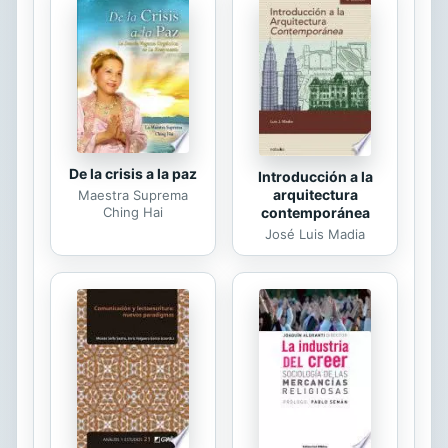
conoce por ser una de las autoras
incipientes del feminismo español,
sufragista y defensora acérrima de
los derechos de la mujer. Sus ideas
feministas permearon en sus obras,
muy presentes y...
De la crisis a la paz
Introducción a la
arquitectura
Maestra Suprema
Ching Hai
contemporánea
José Luis Madia