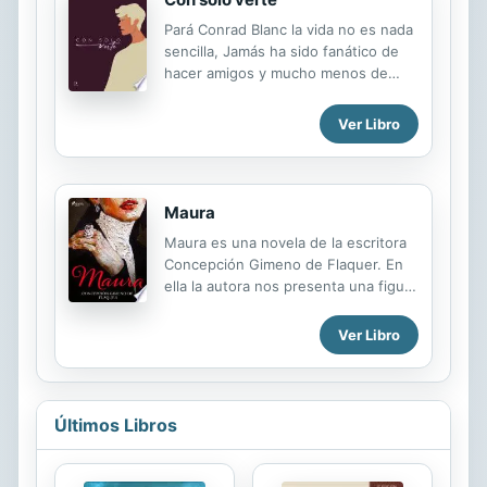
demás son enviados por el Arcano
Pará Conrad Blanc la vida no es nada
Aqua a la región Edén, hogar de los
sencilla, Jamás ha sido fanático de
Ángeles para encontrase con otro de
hacer amigos y mucho menos de
sus hermanos con el fin de
tener una vida romántica. ¿qué
demostrarle que es el verdadero
sucederá cuando se entere que la
Ver Libro
Elegido de Diano, Leyendario. Tarea
persona a la que ama no existe? O al
que resultará complicada para él y
menos no está en el mismo sitio que
los suyos al tener que enfrentar...
él. ¿Quién es la persona a la que
Conrad ama? ¿Tú?
Maura
Maura es una novela de la escritora
Concepción Gimeno de Flaquer. En
ella la autora nos presenta una figura
femenina modélica enfrentada a la
tensión de las expectativas
Ver Libro
patriarcales que la rodean y un
dilema moral que amenaza su
posición, privilegiada aunque
enclaustrada. Concepción Gimeno de
Últimos Libros
Flaquer fue una escritora nacida en
Alcañiz (Teruel) en 1850 y fallecida
en Buenos Aires en 1919. Se la