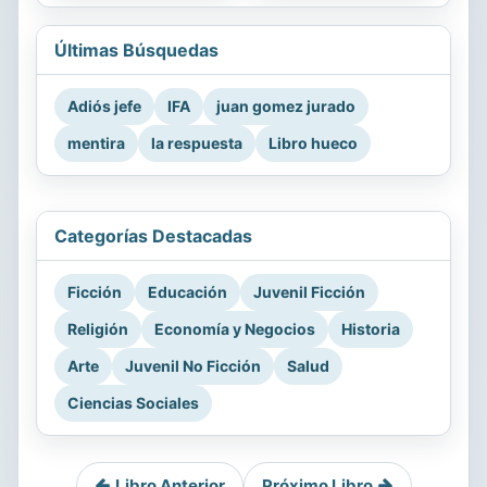
Últimas Búsquedas
Adiós jefe
IFA
juan gomez jurado
mentira
la respuesta
Libro hueco
Categorías Destacadas
Ficción
Educación
Juvenil Ficción
Religión
Economía y Negocios
Historia
Arte
Juvenil No Ficción
Salud
Ciencias Sociales
Libro Anterior
Próximo Libro