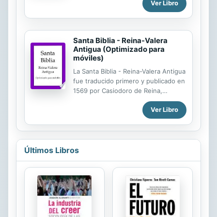
entrar en tu mente determinarán el
Ver Libro
tipo de vida que llevas. El...
Santa Biblia - Reina-Valera
Antigua (Optimizado para
móviles)
La Santa Biblia - Reina-Valera Antigua
fue traducido primero y publicado en
1569 por Casiodoro de Reina,
después de doce años de trabajo
Ver Libro
intenso, y más tarde puso a cabo en
1602 en forma revisada por Cipriano
de Valera, que dio más de veinte
años de su vida a su revisión y la
mejora. La Reina-Valera Antigua ha
Últimos Libros
sido llamado "la versión más
influyente del libro más influyente en
el mundo, en lo que ahora es su
lenguaje más influyente". Esta
traducción y su posterior distribución
jugó un papel decisivo en la apertura
de la puerta a la propagación de la