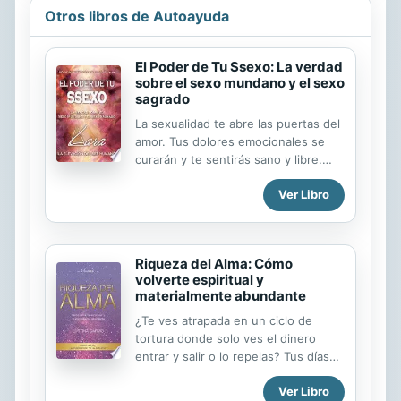
Otros libros de Autoayuda
El Poder de Tu Ssexo: La verdad
sobre el sexo mundano y el sexo
sagrado
La sexualidad te abre las puertas del
amor. Tus dolores emocionales se
curarán y te sentirás sano y libre.
Aprenderás a crear la vida que
Ver Libro
anhelas y vivir en la abundancia. Eres
una Poderosa Chispa, prende tu
mecha y brilla. Si crees que el Mundo
puede ser mucho más lindo de lo
Riqueza del Alma: Cómo
que se ve, se vive y se desarrolla,
volverte espiritual y
has llegado al momento crucialdel no
materialmente abundante
retorno. Por entre las líneas de estas
páginas escritas con mucho amor y
¿Te ves atrapada en un ciclo de
dedicación vas a comprender y
tortura donde solo ves el dinero
aceptar a tu sexualidad como parte
entrar y salir o lo repelas? Tus días
integrante de la vida, de tu cuerpo y
de vida con un ]nunca hay dinero
Ver Libro
de tus sueños. Aprenderás a
suficiente" pueden acabar. Tus días