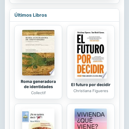
those around her. In these pages,
the author shares her marvelous
Últimos Libros
journey of awakening. She talks to
us about the incredible power of the
mind and puts forth a new way to
face adversities--treating them as
the allies that allow us to lead a life
marked by clarity and harmony. She
warns of the dangers of allowing our
ego or fear to mar our will. She also
insists...
Roma generadora
El futuro por decidir
de identidades
Christiana Figueres
Collectif