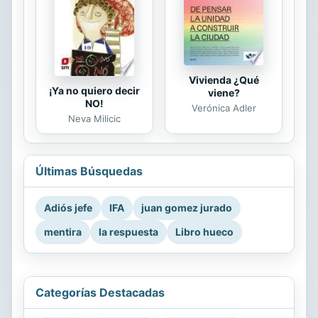
Vivienda ¿Qué
¡Ya no quiero decir
viene?
NO!
Verónica Adler
Neva Milicic
Últimas Búsquedas
Adiós jefe
IFA
juan gomez jurado
mentira
la respuesta
Libro hueco
Categorías Destacadas