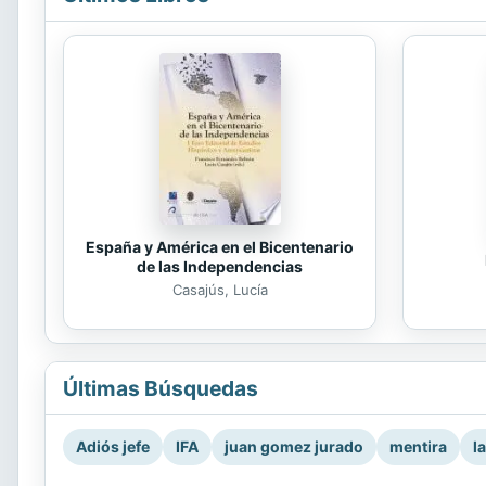
España y América en el Bicentenario
de las Independencias
Casajús, Lucía
Últimas Búsquedas
Adiós jefe
IFA
juan gomez jurado
mentira
l