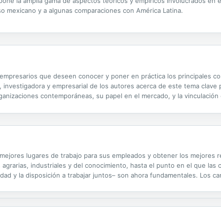
pone la amplia gama de aspectos teóricos y empíricos involucrados en 
so mexicano y a algunas comparaciones con América Latina.
 y empresarios que deseen conocer y poner en práctica los principales c
 investigadora y empresarial de los autores acerca de este tema clave p
organizaciones contemporáneas, su papel en el mercado, y la vinculació
 que los satisfagan y contribuyan con la rentabilidad de la empresa. Graci
mejores lugares de trabajo para sus empleados y obtener los mejores 
grarias, industriales y del conocimiento, hasta el punto en el que las 
dad y la disposición a trabajar juntos– son ahora fundamentales. Los ca
 organizaciones en su búsqueda de atraer al mejor talento y conseguir