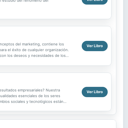
el estudio del fenómeno del
onceptos del marketing, contiene los
Ver Libro
ara el éxito de cualquier organización.
n con los deseos y necesidades de los
as a la...
resultados empresariales? Nuestra
Ver Libro
cualidades esenciales de los seres
mbios sociales y tecnológicos están
 clientes. Como...