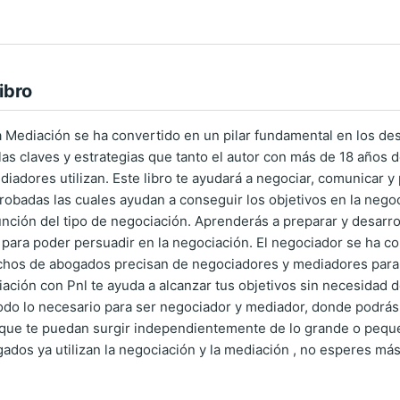
ibro
a Mediación se ha convertido en un pilar fundamental en los d
as claves y estrategias que tanto el autor con más de 18 años d
adores utilizan. Este libro te ayudará a negociar, comunicar y p
probadas las cuales ayudan a conseguir los objetivos en la nego
función del tipo de negociación. Aprenderás a preparar y desarr
l para poder persuadir en la negociación. El negociador se ha c
os de abogados precisan de negociadores y mediadores para al
ación con Pnl te ayuda a alcanzar tus objetivos sin necesidad
todo lo necesario para ser negociador y mediador, donde podr
que te puedan surgir independientemente de lo grande o peque
dos ya utilizan la negociación y la mediación , no esperes más 