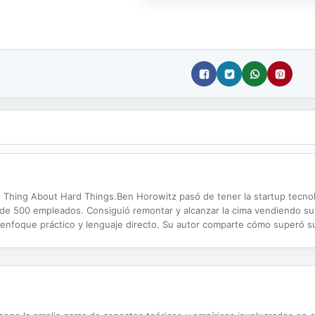
d Thing About Hard Things.Ben Horowitz pasó de tener la startup tecno
ca de 500 empleados. Consiguió remontar y alcanzar la cima vendiendo s
 enfoque práctico y lenguaje directo. Su autor comparte cómo superó su
dola en lecciones y pautas de actuación.Es una lectura obligada para c