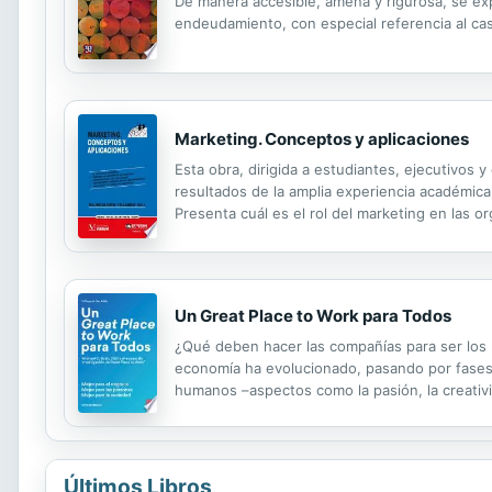
De manera accesible, amena y rigurosa, se ex
endeudamiento, con especial referencia al ca
Marketing. Conceptos y aplicaciones
Esta obra, dirigida a estudiantes, ejecutivos
resultados de la amplia experiencia académica,
Presenta cuál es el rol del marketing en las 
clientes para desarrollar productos y servicios
Un Great Place to Work para Todos
¿Qué deben hacer las compañías para ser los 
economía ha evolucionado, pasando por fases a
humanos –aspectos como la pasión, la creativi
creando nuevas oportunidades y retos para las
Últimos Libros