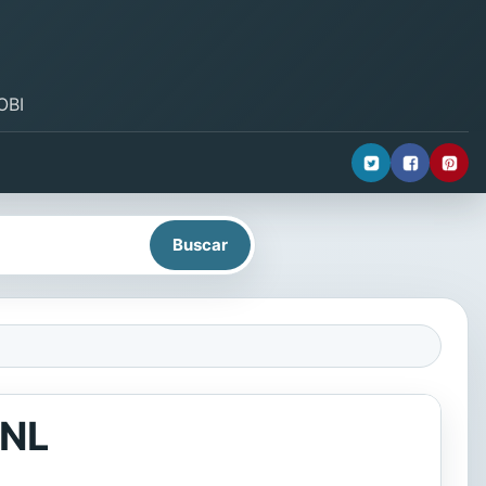
OBI
PNL