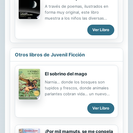
-----There are certain words that,
A través de poemas, ilustrados en
ouch, can be a real headache. Miss
forma muy original, este libro
Evita E. Rores (aka Miss Write) gives
muestra a los niños las diversas
you the everlasting cure so that you
fases de la Luna. --------------------
will always and forever remember
Ver Libro
---------------------------------------
how words are spelled.
---------------------------------------
--- Through originally illustrated
poems, this book shows young
children the different phases of the
Otros libros de Juvenil Ficción
moon.
El sobrino del mago
Narnia… donde los bosques son
tupidos y frescos, donde animales
parlantes cobran vida… un nuevo
mundo donde comienza la aventura.
Digory y Polly se conocen y se hacen
Ver Libro
amigos durante un frío y húmedo
verano en Londres. Su vida se llena
de aventuras cuando el tío de
Digory, Andrew, quien se cree mago,
¡Por mil mamuts, se me congela