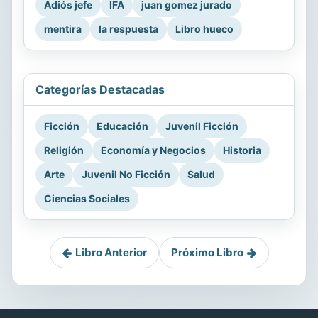
Adiós jefe
IFA
juan gomez jurado
mentira
la respuesta
Libro hueco
Categorías Destacadas
Ficción
Educación
Juvenil Ficción
Religión
Economía y Negocios
Historia
Arte
Juvenil No Ficción
Salud
Ciencias Sociales
Libro Anterior
Próximo Libro