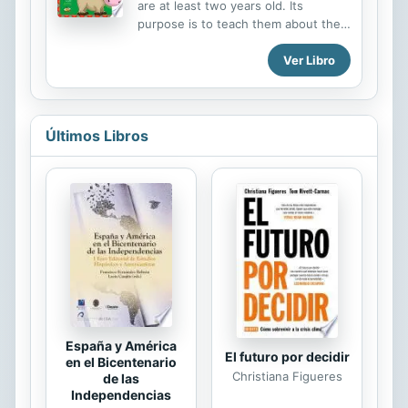
are at least two years old. Its
su apellido.Pero ella no tiene
purpose is to teach them about the
intención de encajar en Pembroke.
countryside and its prototypical
Decide que no piensa quedarse
Ver Libro
characters. In this book, a little goat
mucho. Ni en el colegio ni en el
is the guide animal."
planeta. Pero cuando conoce a la
peculiar y deslumbrante Remy Taft, la
chica...
Últimos Libros
España y América
El futuro por decidir
en el Bicentenario
Christiana Figueres
de las
Independencias