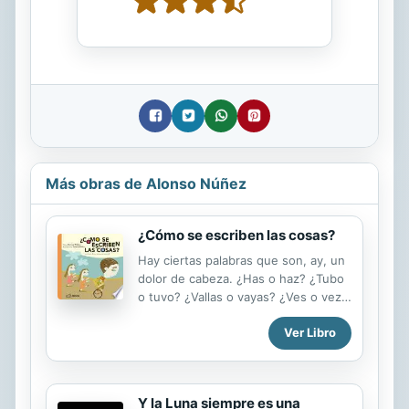
Más obras de Alonso Núñez
¿Cómo se escriben las cosas?
Hay ciertas palabras que son, ay, un
dolor de cabeza. ¿Has o haz? ¿Tubo
o tuvo? ¿Vallas o vayas? ¿Ves o vez?
La maestra Evita E. Rores te da el
Ver Libro
remedio para que siempre, lo que se
dice siempre, sepas cómo se
escriben las cosas. ------------------
---------------------------------------
Y la Luna siempre es una
---------------------------------------