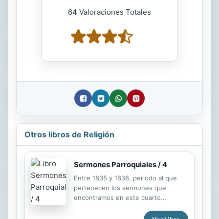
64 Valoraciones Totales
Otros libros de Religión
Sermones Parroquiales / 4
Entre 1835 y 1838, periodo al que
pertenecen los sermones que
encontramos en este cuarto
volumen de la serie de los Sermones
Parroquiales, Newman se halla en