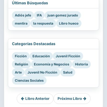
Últimas Búsquedas
Adiós jefe
IFA
juan gomez jurado
mentira
la respuesta
Libro hueco
Categorías Destacadas
Ficción
Educación
Juvenil Ficción
Religión
Economía y Negocios
Historia
Arte
Juvenil No Ficción
Salud
Ciencias Sociales
Libro Anterior
Próximo Libro