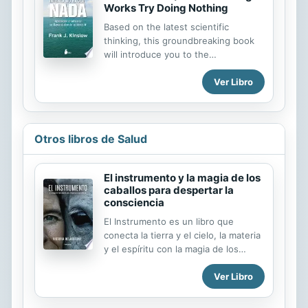
Works Try Doing Nothing
Based on the latest scientific
thinking, this groundbreaking book
will introduce you to the
extraordinary benefits of doing
Ver Libro
nothing. Within these pages a new
philosophy of human potential is
born. When you explore this
philosophy you will find it answers
many questions that may have
Otros libros de Salud
puzzled you personally.
El instrumento y la magia de los
caballos para despertar la
consciencia
El Instrumento es un libro que
conecta la tierra y el cielo, la materia
y el espíritu con la magia de los
caballos como una pista o un camino
Ver Libro
por donde el hombre puede
encontrar liberación y verdad. ¿De
qué se trata vivir, de qué estamos