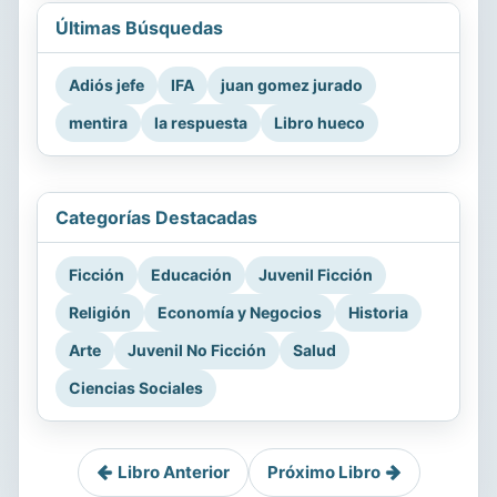
Últimas Búsquedas
Adiós jefe
IFA
juan gomez jurado
mentira
la respuesta
Libro hueco
Categorías Destacadas
Ficción
Educación
Juvenil Ficción
Religión
Economía y Negocios
Historia
Arte
Juvenil No Ficción
Salud
Ciencias Sociales
Libro Anterior
Próximo Libro