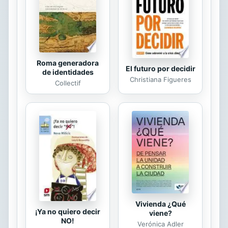
personas interesadas en la
comprensión y análisis de la
problemática empresarial en general
y de México en particular.
Roma generadora
El futuro por decidir
de identidades
Christiana Figueres
Collectif
Vivienda ¿Qué
¡Ya no quiero decir
viene?
NO!
Verónica Adler