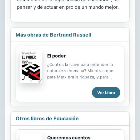
pensar y de actuar en pro de un mundo mejor.
Más obras de Bertrand Russell
El poder
¿Cuál es la clave para entender la
naturaleza humana? Mientras que
para Marx era la riqueza, y para
Freud el sexo, para Bertrand Russell
lo que define nuestra condición es el
Ver Libro
poder. No sólo es el objetivo último
de nuestros actos, sino que
constituye además el elemento más
decisivo para el desarrollo de
Otros libros de Educación
nuestras sociedades. A finales de la
década de 1930, cuando diversas
ideologías desgarraban a Europa y el
Queremos cuentos
mundo estaba al borde una guerra