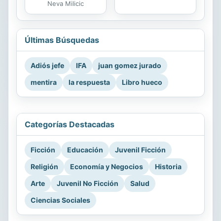
Neva Milicic
Últimas Búsquedas
Adiós jefe
IFA
juan gomez jurado
mentira
la respuesta
Libro hueco
Categorías Destacadas
Ficción
Educación
Juvenil Ficción
Religión
Economía y Negocios
Historia
Arte
Juvenil No Ficción
Salud
Ciencias Sociales