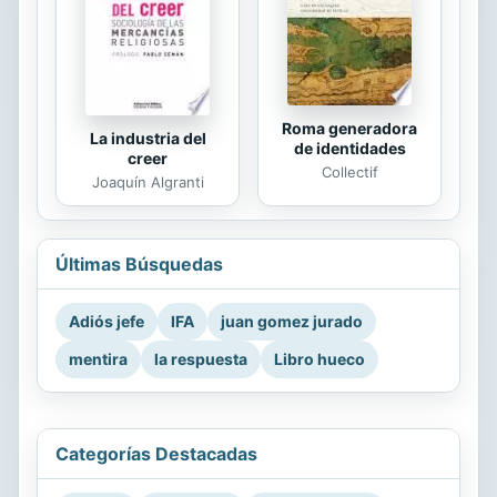
Roma generadora
La industria del
de identidades
creer
Collectif
Joaquín Algranti
Últimas Búsquedas
Adiós jefe
IFA
juan gomez jurado
mentira
la respuesta
Libro hueco
Categorías Destacadas