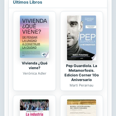
Últimos Libros
amor de Dios primero. Si nunca has
recibido amor, ¿cómo puedes darlo?
Dios es el único que nos puede dar
el poder para amar, y en recibirlo
podemos encontrar amor para dar.
En vez de dejar que Corintios 13 te
recuerde de un amor que tu no
puedes producir, deja que Max
Lucado te guie a...
Vivienda ¿Qué
Pep Guardiola. La
viene?
Metamorfosis.
Verónica Adler
Edicion Corner 10o
Aniversario
Marti Perarnau