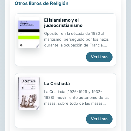
Otros libros de Religión
El islamismo y el
judeocristianismo
Opositor en la década de 1930 al
marxismo, perseguido por los nazis
durante la ocupación de Francia,
declarado "justo entre las naciones"
por haber salvado de la deportación
Ver Libro
nazi a familias judías, agudo crítico
del progreso técnico y uno de los
inspiradores de la preocupación
ecológica, Jacques Ellul -jurista,
La Cristiada
historiador, teólogo- se distinguió
La Cristiada (1926-1929 y 1932-
siempre por su anticonformismo
1938), movimiento autónomo de las
radical. Los textos recogidos en este
masas, sobre todo de las masas
volumen -"que deben leerse como
campesinas, desempeña un papel
un testamento", según precisa Alain
excepcionalmente importante en la
Besançon en su prólogo- son una
Ver Libro
historia mexicana, a causa de su
muestra más de la capacidad de Ellul
envergadura, de su duración y de su
para construir un pensamiento...