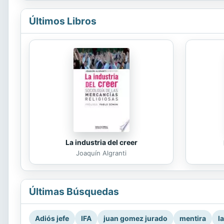
Últimos Libros
La industria del creer
Joaquín Algranti
Últimas Búsquedas
Adiós jefe
IFA
juan gomez jurado
mentira
l