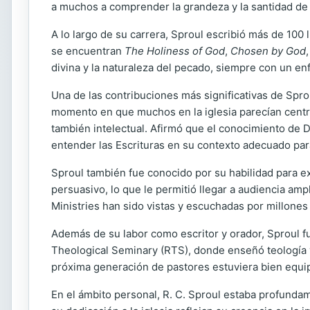
a muchos a comprender la grandeza y la santidad de
A lo largo de su carrera, Sproul escribió más de 100 
se encuentran
The Holiness of God
,
Chosen by God
divina y la naturaleza del pecado, siempre con un en
Una de las contribuciones más significativas de Sproul
momento en que muchos en la iglesia parecían centra
también intelectual. Afirmó que el conocimiento de 
entender las Escrituras en su contexto adecuado para
Sproul también fue conocido por su habilidad para e
persuasivo, lo que le permitió llegar a audiencia a
Ministries han sido vistas y escuchadas por millone
Además de su labor como escritor y orador, Sproul f
Theological Seminary (RTS), donde enseñó teología y
próxima generación de pastores estuviera bien equip
En el ámbito personal, R. C. Sproul estaba profundame