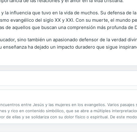
mportancia de las relaciones y el amor en la vida cristiana.
a y la influencia que tuvo en la vida de muchos. Su defensa de 
ismo evangélico del siglo XX y XXI. Con su muerte, el mundo perd
das de aquellos que buscan una comprensión más profunda de D
ucador, sino también un apasionado defensor de la verdad divina.
 su enseñanza ha dejado un impacto duradero que sigue inspiran
ncuentros entre Jesús y las mujeres en los evangelios. Varios pasajes s
s y rico en contenido simbólico, que se abre a múltiples interpretacio
r de ellas y se solidariza con su dolor físico o espiritual. De este modo
gentes con su relación solidaria e igualitaria con las personas. El libro..