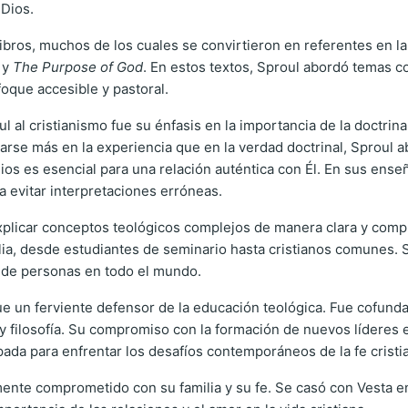
 Dios.
libros, muchos de los cuales se convirtieron en referentes en la
, y
The Purpose of God
. En estos textos, Sproul abordó temas c
foque accesible y pastoral.
 al cristianismo fue su énfasis en la importancia de la doctrina 
rse más en la experiencia que en la verdad doctrinal, Sproul a
Dios es esencial para una relación auténtica con Él. En sus en
 evitar interpretaciones erróneas.
xplicar conceptos teológicos complejos de manera clara y compr
mplia, desde estudiantes de seminario hasta cristianos comunes.
s de personas en todo el mundo.
ue un ferviente defensor de la educación teológica. Fue cofun
 filosofía. Su compromiso con la formación de nuevos líderes e
ada para enfrentar los desafíos contemporáneos de la fe cristi
nte comprometido con su familia y su fe. Se casó con Vesta en 1