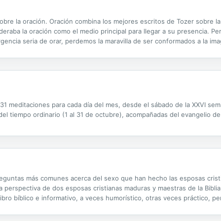
obre la oración. Oración combina los mejores escritos de Tozer sobre l
deraba la oración como el medio principal para llegar a su presencia. Per
rgencia seria de orar, perdemos la maravilla de ser conformados a la im
 Prayer combines the best of Tozer on prayer into one volume....
, 31 meditaciones para cada día del mes, desde el sábado de la XXVI sem
el tiempo ordinario (1 al 31 de octubre), acompañadas del evangelio del
preguntas más comunes acerca del sexo que han hecho las esposas cris
la perspectiva de dos esposas cristianas maduras y maestras de la Bibli
ibro bíblico e informativo, a veces humorístico, otras veces práctico,
rtaciones bíblicas y consejos de expertos, encontrarás respuestas a tus