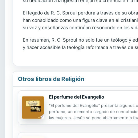
su dedicación a la iglesia reflejan su creencia en la i
El legado de R. C. Sproul perdura a través de su obr
han consolidado como una figura clave en el cristian
su voz y enseñanzas continúan resonando en las vi
En resumen, R. C. Sproul no solo fue un teólogo y ed
y hacer accesible la teología reformada a través de
Otros libros de Religión
El perfume del Evangelio
"El perfume del Evangelio" presenta algunos e
perfume, un elemento cargado de connotacione
las mujeres. Jesús se pone abiertamente a favo
por la sociedad y supera las discriminaciones vi