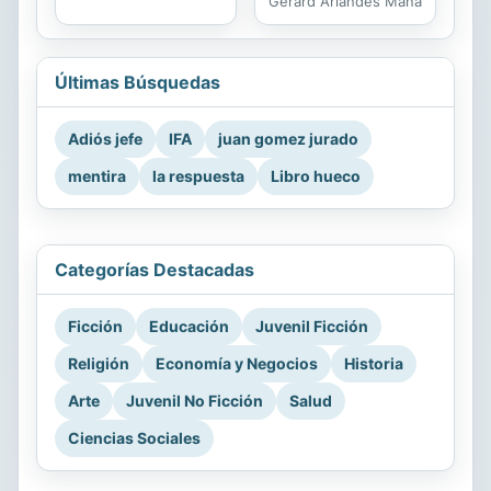
Gerard Arlandes Mañà
Últimas Búsquedas
Adiós jefe
IFA
juan gomez jurado
mentira
la respuesta
Libro hueco
Categorías Destacadas
Ficción
Educación
Juvenil Ficción
Religión
Economía y Negocios
Historia
Arte
Juvenil No Ficción
Salud
Ciencias Sociales