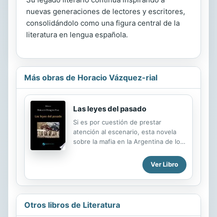
nuevas generaciones de lectores y escritores,
consolidándolo como una figura central de la
literatura en lengua española.
Más obras de Horacio Vázquez-rial
Las leyes del pasado
Si es por cuestión de prestar
atención al escenario, esta novela
sobre la mafia en la Argentina de los
años veinte también podría ser
considerada parte del "ciclo
Ver Libro
argentino" de Horacio Vázquez-Rial.
Una novela que surge de una
investigación del autor sobre
Mussolini y sus relaciones con la
Otros libros de Literatura
mafia, y de allí a las ramificaciones de