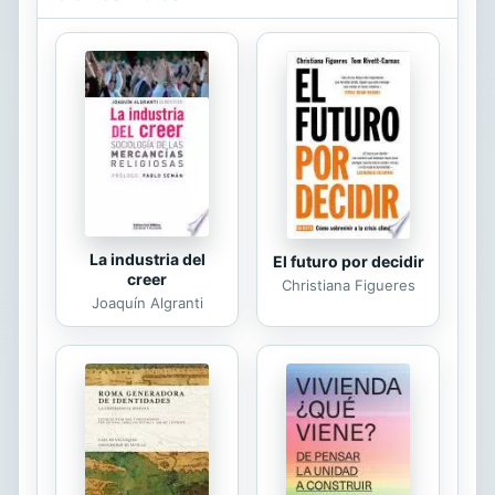
(individual or corporate) has a
copyright on the body of the work.
Scholars believe, and we concur,
that this work is important enough to
be preserved, reproduced, and made
generally available to the public. To
ensure a quality reading experience,
this work has been proofread and...
La industria del
El futuro por decidir
creer
Christiana Figueres
Joaquín Algranti