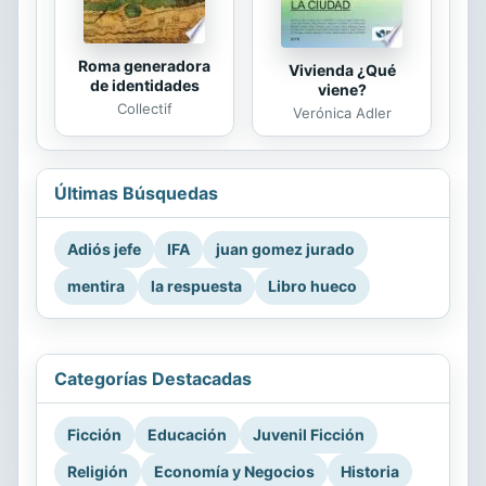
Roma generadora
Vivienda ¿Qué
de identidades
viene?
Collectif
Verónica Adler
Últimas Búsquedas
Adiós jefe
IFA
juan gomez jurado
mentira
la respuesta
Libro hueco
Categorías Destacadas
Ficción
Educación
Juvenil Ficción
Religión
Economía y Negocios
Historia