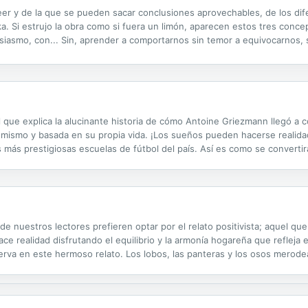
e leer y de la que se pueden sacar conclusiones aprovechables, de los d
ika. Si estrujo la obra como si fuera un limón, aparecen estos tres co
usiasmo, con... Sin, aprender a comportarnos sin temor a equivocarnos,
 todo lo que nos "frena", como si fuera lo más divertido que hemos hecho
ol que explica la alucinante historia de cómo Antoine Griezmann llegó a 
él mismo y basada en su propia vida. ¡Los sueños pueden hacerse real
s más prestigiosas escuelas de fútbol del país. Así es como se converti
¿La razón? Su corta estatura... Con el respaldo de su padre y sus amigo
e nuestros lectores prefieren optar por el relato positivista; aquel qu
e hace realidad disfrutando el equilibrio y la armonía hogareña que refleja
erva en este hermoso relato. Los lobos, las panteras y los osos merod
lls junto a sus padres y sus hermanas, Mary y la pequeña Carrie, en una