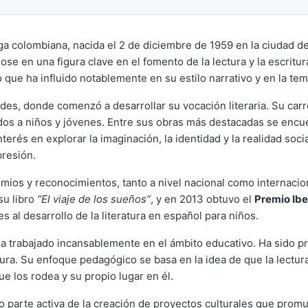
a colombiana, nacida el 2 de diciembre de 1959 en la ciudad d
iéndose en una figura clave en el fomento de la lectura y la escri
o que ha influido notablemente en su estilo narrativo y en la tem
ndes, donde comenzó a desarrollar su vocación literaria. Su carr
idos a niños y jóvenes. Entre sus obras más destacadas se enc
 interés en explorar la imaginación, la identidad y la realidad soc
presión.
remios y reconocimientos, tanto a nivel nacional como internaci
su libro
“El viaje de los sueños”
, y en 2013 obtuvo el
Premio Ibe
 al desarrollo de la literatura en español para niños.
 trabajado incansablemente en el ámbito educativo. Ha sido pr
ura. Su enfoque pedagógico se basa en la idea de que la lectura
e los rodea y su propio lugar en él.
do parte activa de la creación de proyectos culturales que promue