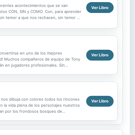
iferentes acontecimientos que se van
Ver Libro
nceptos CON, SIN y COMO. Con, para aprender
 sin temor a que nos rechacen, sin temor a
 en...
convertirse en uno de los mejores
Ver Libro
idad! Muchos compañeros de equipo de Tony
rán en jugadores profesionales. Sin
s, el...
e nos dibuja con colores todos los rincones
Ver Libro
 en la vida plena de los personajes nuestros
ean por los frondosos bosques de
...