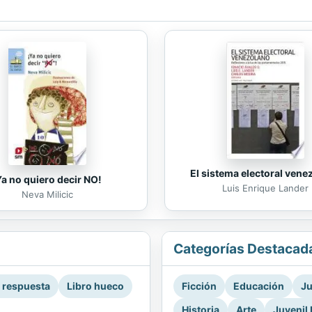
El sistema electoral vene
Ya no quiero decir NO!
Luis Enrique Lander
Neva Milicic
Categorías Destacad
a respuesta
Libro hueco
Ficción
Educación
Ju
Historia
Arte
Juvenil 