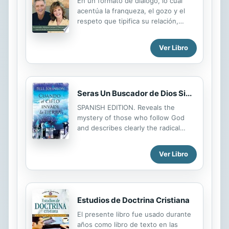
En un formato de diálogo, lo cual
acentúa la franqueza, el gozo y el
respeto que tipifica su relación,
James y Betty ofrecen sabiduría
práctica. Además, dan consejos
Ver Libro
sobre asuntos matrimoniales como:
las expectativas, la confianza, las
experiencias pasadas, las finanzas, la
resolución de conflictos, el sexo, la
Seras Un Buscador de Dios Si...
paternidad, la comunicación y más.
Sobre todo, hacen hincapié en que
SPANISH EDITION. Reveals the
con Dios en el centro del matrimonio,
mystery of those who follow God
todo lo bueno es posible.
and describes clearly the radical
worship and their fervent search. At
the same time, it discovers the
Ver Libro
personal description of a God
chaser. Get ready; you might
discover your own heart. This book
will ignite a flame of passion in your
spirit.
Estudios de Doctrina Cristiana
El presente libro fue usado durante
años como libro de texto en las