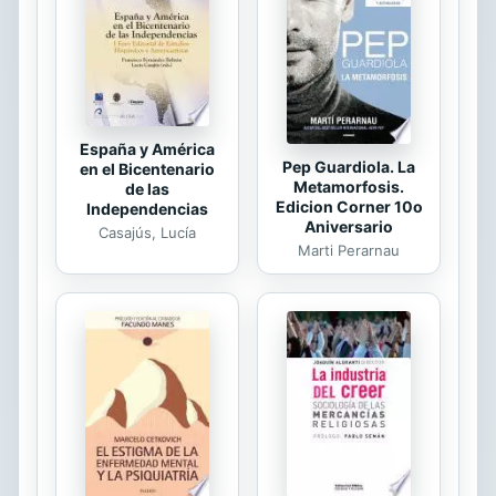
cual este libro contiene 40
reflexiones esperanzadoras, las
cuales están directamente
relacionadas con los episodios que
encontramos ...
España y América
Pep Guardiola. La
en el Bicentenario
Metamorfosis.
de las
Edicion Corner 10o
Independencias
Aniversario
Casajús, Lucía
Marti Perarnau