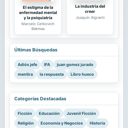
La industria del
El estigma de la
creer
enfermedad mental
Joaquín Algranti
y la psiquiatría
Marcelo Cetkovich
Bakmas
Últimas Búsquedas
Adiós jefe
IFA
juan gomez jurado
mentira
la respuesta
Libro hueco
Categorías Destacadas
Ficción
Educación
Juvenil Ficción
Religión
Economía y Negocios
Historia