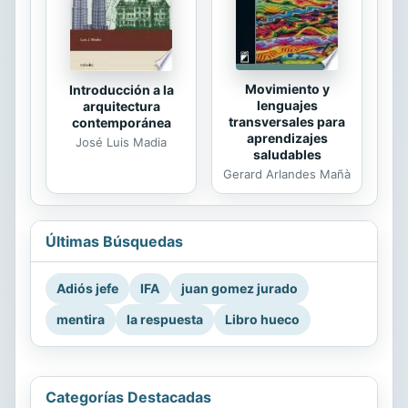
Movimiento y
Introducción a la
lenguajes
arquitectura
transversales para
contemporánea
aprendizajes
José Luis Madia
saludables
Gerard Arlandes Mañà
Últimas Búsquedas
Adiós jefe
IFA
juan gomez jurado
mentira
la respuesta
Libro hueco
Categorías Destacadas