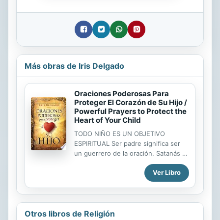
Más obras de Iris Delgado
Oraciones Poderosas Para
Proteger El Corazón de Su Hijo /
Powerful Prayers to Protect the
Heart of Your Child
TODO NIÑO ES UN OBJETIVO
ESPIRITUAL Ser padre significa ser
un guerrero de la oración. Satanás y
los demonios están tratando de
Ver Libro
separar a su familia y complicar la
vida de sus hijos. Pero se trata de
una guerra espiritual que solo se
puede ganar con armas espirituales.
En este valioso manual, Iris Delgado
Otros libros de Religión