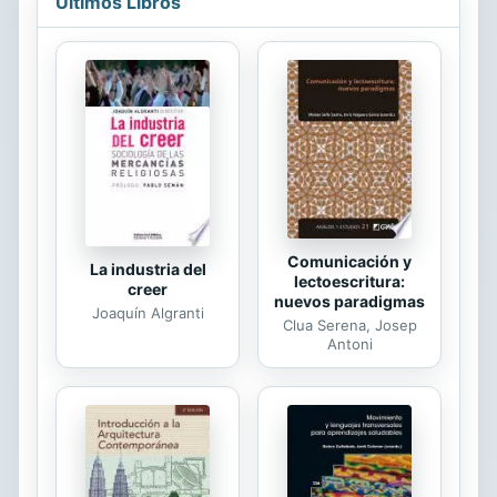
Últimos Libros
Este canon sintetiza la doctrina
tradicional sobre la buena de
necessaria para la prescripcion, fijada
ya fondamentalmente en el IV
Concilio de Letran, el ano 1215. Para
su interpretacion, hay que aplicar la
norma del canon 6,2: Canones qui
ius vetus ex integro referunt, ex
veteris...
Comunicación y
La industria del
lectoescritura:
creer
nuevos paradigmas
Joaquín Algranti
Clua Serena, Josep
Antoni