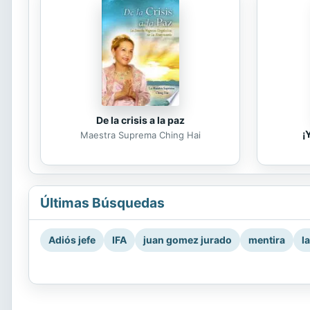
De la crisis a la paz
¡
Maestra Suprema Ching Hai
Últimas Búsquedas
Adiós jefe
IFA
juan gomez jurado
mentira
l