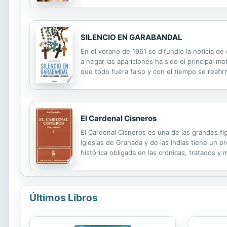
SILENCIO EN GARABANDAL
En el verano de 1961 se difundió la noticia de
a negar las apariciones ha sido el principal mo
que todo fuera falso y con el tiempo se reafir
autoridad diocesana –el obispo de Santander– h
El Cardenal Cisneros
El Cardenal Cisneros es una de las grandes fig
Iglesias de Granada y de las Indias tiene un pr
histórica obligada en las crónicas, tratados y
figura de Cisneros con perfiles y colorido dife
Últimos Libros