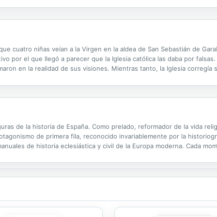
 que cuatro niñas veían a la Virgen en la aldea de San Sebastián de Gara
tivo por el que llegó a parecer que la Iglesia católica las daba por falsa
maron en la realidad de sus visiones. Mientras tanto, la Iglesia corregía
aya suspendido el juicio negativo sobre las apariciones, ...
uras de la historia de España. Como prelado, reformador de la vida reli
otagonismo de primera fila, reconocido invariablemente por la historiogra
 manuales de historia eclesiástica y civil de la Europa moderna. Cada mo
rentes: mecenas renacentista, santo barroco, político...