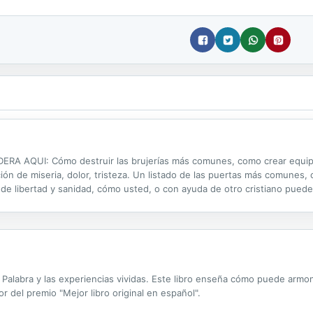
 AQUI: Cómo destruir las brujerías más comunes, como crear equipos
ón de miseria, dolor, tristeza. Un listado de las puertas más comunes, 
 libertad y sanidad, cómo usted, o con ayuda de otro cristiano puede p
 paso las puertas demoníacas para que usted renuncie a ella y poder ex
 Palabra y las experiencias vividas. Este libro enseña cómo puede armo
 del premio "Mejor libro original en español".