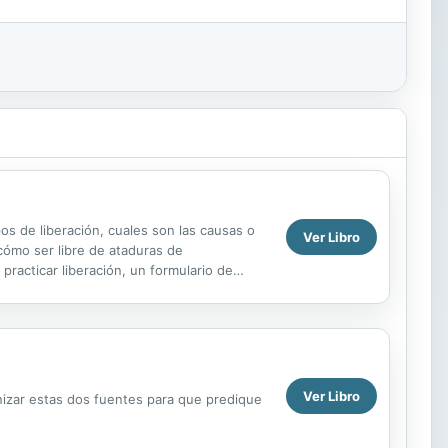
 de liberación, cuales son las causas o
Ver Libro
cómo ser libre de ataduras de
racticar liberación, un formulario de
pulsar los demonios con...
Ver Libro
nizar estas dos fuentes para que predique