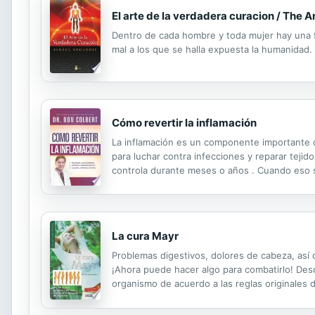
El arte de la verdadera curacion / The A
Dentro de cada hombre y toda mujer hay una fu
mal a los que se halla expuesta la humanidad. 
Cómo revertir la inflamación
La inflamación es un componente importante d
para luchar contra infecciones y reparar teji
controla durante meses o años . Cuando eso s
desencadenar multitud de enfermedades mortal
La cura Mayr
Problemas digestivos, dolores de cabeza, así c
¡Ahora puede hacer algo para combatirlo! Descub
organismo de acuerdo a las reglas originales 
problemas digestivos y a eliminar de forma su