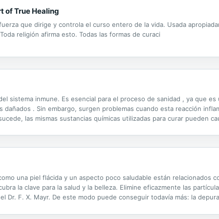
rt of True Healing
erza que dirige y controla el curso entero de la vida. Usada apropiada
Toda religión afirma esto. Todas las formas de curaci
el sistema inmune. Es esencial para el proceso de sanidad , ya que es
dos dañados . Sin embargo, surgen problemas cuando esta reacción inflam
ucede, las mismas sustancias químicas utilizadas para curar pueden ca
es. Basado en los transformadores principios compartidos en los libros
omo una piel flácida y un aspecto poco saludable están relacionados con
ra la clave para la salud y la belleza. Elimine eficazmente las partículas
del Dr. F. X. Mayr. De este modo puede conseguir todavía más: la depurac
ave y efectiva las causas ocultas de muchas enfermedades. Lea todo lo 