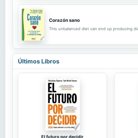
Corazón sano
This unbalanced diet can end up producing dia
Últimos Libros
El futuro por decidir