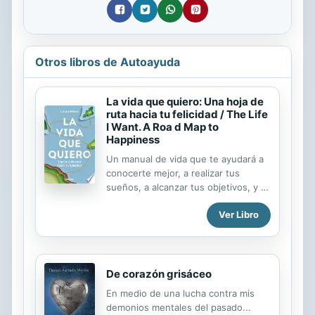
Otros libros de Autoayuda
La vida que quiero: Una hoja de
ruta hacia tu felicidad / The Life
I Want. A Roa d Map to
Happiness
Un manual de vida que te ayudará a
conocerte mejor, a realizar tus
sueños, a alcanzar tus objetivos, y a
navegar hacia tu mejor destino.
Ver Libro
Realizarse en la vida es como
navegar. El deseo de una vida mejor
es el destino que marcas en el mapa,
las coordenadas hacia las que
apuntas. Las corrientes, las
De corazón grisáceo
tempestades y los vientos en contra
En medio de una lucha contra mis
son los problemas y los retos que
demonios mentales del pasado...
surgen inevitablemente. El timón es