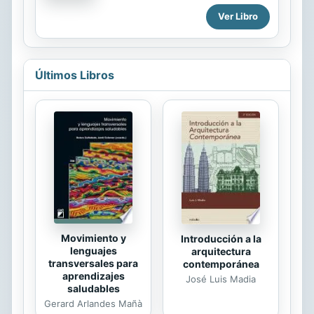
específicas para ayudarte en los días
preparado para ese momento o para
Ver Libro
oscuros. Ideas practicas para
hacerle frente a la enfermedad de
ayudarte a avanzar en tu negocio de
algún familiar cercano?Pues en este
escritura...
libro, te muestro la experiencia que
tuvimos en mi familia cuando mi
Últimos Libros
hermosa tía cayo en una enfermedad
y como al final, con la ayuda de Dios,
tuvimos los medios para levantarnos.
Por eso, te recomiendo leer este
libro antes de que ya no puedas.
Derechos reservados ante el
Instituto Nacional de Derechos de
autor. No. de folio 03-2018-
091310314900-14
Movimiento y
Introducción a la
lenguajes
arquitectura
transversales para
contemporánea
aprendizajes
José Luis Madia
saludables
Gerard Arlandes Mañà