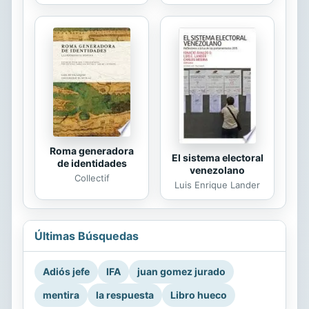
Roma generadora
El sistema electoral
de identidades
venezolano
Collectif
Luis Enrique Lander
Últimas Búsquedas
Adiós jefe
IFA
juan gomez jurado
mentira
la respuesta
Libro hueco