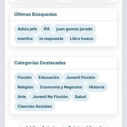
Últimas Búsquedas
Adiós jefe
IFA
juan gomez jurado
mentira
la respuesta
Libro hueco
Categorías Destacadas
Ficción
Educación
Juvenil Ficción
Religión
Economía y Negocios
Historia
Arte
Juvenil No Ficción
Salud
Ciencias Sociales