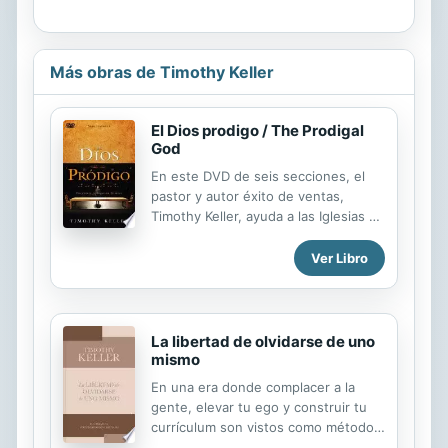
Más obras de Timothy Keller
El Dios prodigo / The Prodigal
God
En este DVD de seis secciones, el
pastor y autor éxito de ventas,
Timothy Keller, ayuda a las Iglesias y
a los grupos pequeños a aplomar las
profundidades de la parábola más
Ver Libro
conocida de Jesús para explorar los
protagonistas de la historia, el hijo
menor, el hijo mayor y el padre, el
cual su derroche de amor sobrepasa
La libertad de olvidarse de uno
las expectativas de sus hijos.
mismo
En una era donde complacer a la
gente, elevar tu ego y construir tu
currículum son vistos como métodos
para "lograrlo", el Apóstol Pablo nos